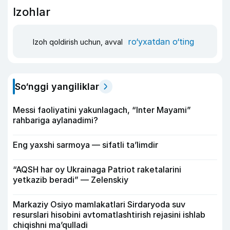
Izohlar
ro‘yxatdan o‘ting
Izoh qoldirish uchun, avval
So‘nggi yangiliklar
Messi faoliyatini yakunlagach, “Inter Mayami”
rahbariga aylanadimi?
Eng yaxshi sarmoya — sifatli ta’limdir
“AQSH har oy Ukrainaga Patriot raketalarini
yetkazib beradi” — Zelenskiy
Markaziy Osiyo mamlakatlari Sirdaryoda suv
resurslari hisobini avtomatlashtirish rejasini ishlab
chiqishni ma’qulladi