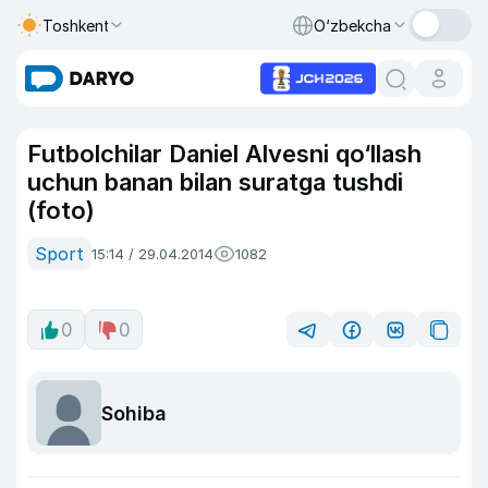
Toshkent
O‘zbekcha
Futbolchilar Daniel Alvesni qo‘llash
uchun banan bilan suratga tushdi
(foto)
Sport
15:14 / 29.04.2014
1082
0
0
Sohiba