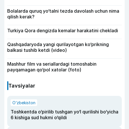
Bolalarda quruq yo‘talni tezda davolash uchun nima
qilish kerak?
Turkiya Qora dengizda kemalar harakatini chekladi
Qashqadaryoda yangi qurilayotgan ko‘prikning
balkasi tushib ketdi (video)
Mashhur film va seriallardagi tomoshabin
payqamagan qo‘pol xatolar (foto)
Tavsiyalar
O‘zbekiston
Toshkentda o‘pirilib tushgan yo‘l qurilishi bo‘yicha
6 kishiga sud hukmi o‘qildi