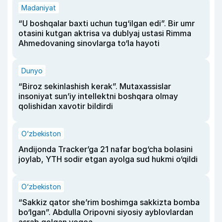
Madaniyat
“U boshqalar baxti uchun tug‘ilgan edi”. Bir umr
otasini kutgan aktrisa va dublyaj ustasi Rimma
Ahmedovaning sinovlarga to‘la hayoti
Dunyo
“Biroz sekinlashish kerak”. Mutaxassislar
insoniyat sun’iy intellektni boshqara olmay
qolishidan xavotir bildirdi
O‘zbekiston
Andijonda Tracker’ga 21 nafar bog‘cha bolasini
joylab, YTH sodir etgan ayolga sud hukmi o‘qildi
O‘zbekiston
“Sakkiz qator she’rim boshimga sakkizta bomba
bo‘lgan”. Abdulla Oripovni siyosiy ayblovlardan