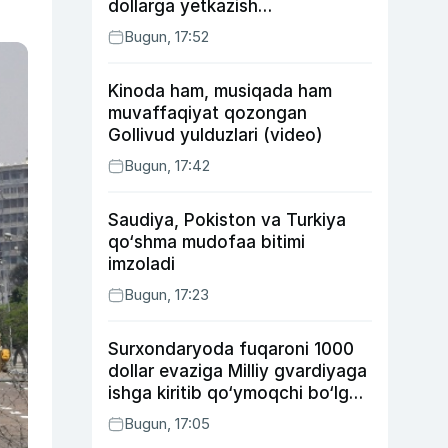
dollarga yetkazish
rejalashtirilmoqda
Bugun, 17:52
Kinoda ham, musiqada ham
muvaffaqiyat qozongan
Gollivud yulduzlari (video)
Bugun, 17:42
Saudiya, Pokiston va Turkiya
qo‘shma mudofaa bitimi
imzoladi
Bugun, 17:23
Surxondaryoda fuqaroni 1000
dollar evaziga Milliy gvardiyaga
ishga kiritib qo‘ymoqchi bo‘lgan
shaxs ushlandi
Bugun, 17:05