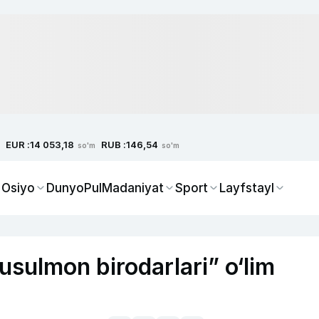
EUR :
RUB :
14 053,18
146,54
so'm
so'm
 Osiyo
Dunyo
Pul
Madaniyat
Sport
Layfstayl
sulmon birodarlari” o‘lim