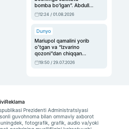
bomba bo‘lgan”. Abdulla
Oripovni siyosiy
12:24 / 01.08.2026
ayblovlardan asrab
qolgan voqea
Dunyo
Mariupol qamalini yorib
oʻtgan va “Izvarino
qozoni”dan chiqqan
qahramon — Ukraina
19:50 / 29.07.2026
armiyasi bosh
qoʻmondoni Drapatiy
haqida
ivi
Reklama
publikasi Prezidenti Administratsiyasi
-sonli guvohnoma bilan ommaviy axborot
shuningdek, fotografik, grafik, audio va/yoki