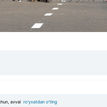
uchun, avval
ro‘yxatdan o‘ting