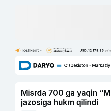
Toshkent
USD :
12 178,85
so'm
O‘zbekiston
Markaziy
Misrda 700 ga yaqin “Mu
jazosiga hukm qilindi