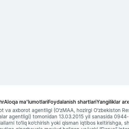
hr
Aloqa ma'lumotlari
Foydalanish shartlari
Yangiliklar arx
t va axborot agentligi (O‘zMAA, hozirgi O‘zbekiston Res
ar agentligi) tomonidan 13.03.2015 yil sanasida 0944
allarni to‘liq ko‘chirish yoki qisman iqtibos keltirishga, 