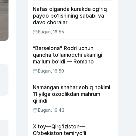
Nafas olganda kurakda og‘riq
paydo bo‘lishining sababi va
davo choralari
Bugun, 16:55
“Barselona” Rodri uchun
qancha to‘lamoqchi ekanligi
ma’lum bo‘ldi — Romano
Bugun, 16:50
Namangan shahar sobiq hokimi
11 yilga ozodlikdan mahrum
qilindi
Bugun, 16:43
Xitoy—Qirg‘iziston—
O‘zbekiston temiryo‘li