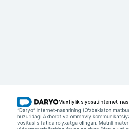
Maxfiylik siyosati
Internet-nas
“Daryo” internet-nashrining (O‘zbekiston matbuo
huzuridagi Axborot va ommaviy kommunikatsiyal
vositasi sifatida ro‘yxatga olingan. Matnli materi