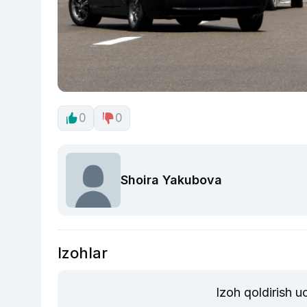
0
0
Shoira Yakubova
Izohlar
Izoh qoldirish 