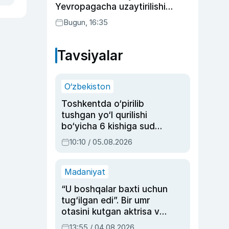
Yevropagacha uzaytirilishi
mumkin
Bugun, 16:35
Tavsiyalar
O‘zbekiston
Toshkentda o‘pirilib
tushgan yo‘l qurilishi
bo‘yicha 6 kishiga sud
hukmi o‘qildi
10:10 / 05.08.2026
Madaniyat
“U boshqalar baxti uchun
tug‘ilgan edi”. Bir umr
otasini kutgan aktrisa va
dublyaj ustasi Rimma
13:55 / 04.08.2026