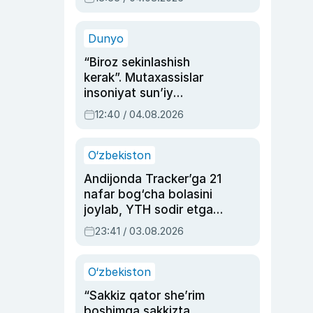
Ahmedovaning
sinovlarga to‘la hayoti
Dunyo
“Biroz sekinlashish
kerak”. Mutaxassislar
insoniyat sun’iy
intellektni boshqara
12:40 / 04.08.2026
olmay qolishidan xavotir
bildirdi
O‘zbekiston
Andijonda Tracker’ga 21
nafar bog‘cha bolasini
joylab, YTH sodir etgan
ayolga sud hukmi o‘qildi
23:41 / 03.08.2026
O‘zbekiston
“Sakkiz qator she’rim
boshimga sakkizta