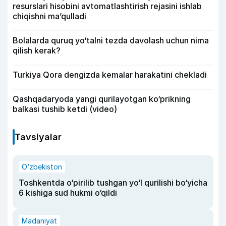
resurslari hisobini avtomatlashtirish rejasini ishlab
chiqishni ma’qulladi
Bolalarda quruq yo‘talni tezda davolash uchun nima
qilish kerak?
Turkiya Qora dengizda kemalar harakatini chekladi
Qashqadaryoda yangi qurilayotgan ko‘prikning
balkasi tushib ketdi (video)
Tavsiyalar
O‘zbekiston
Toshkentda o‘pirilib tushgan yo‘l qurilishi bo‘yicha
6 kishiga sud hukmi o‘qildi
Madaniyat