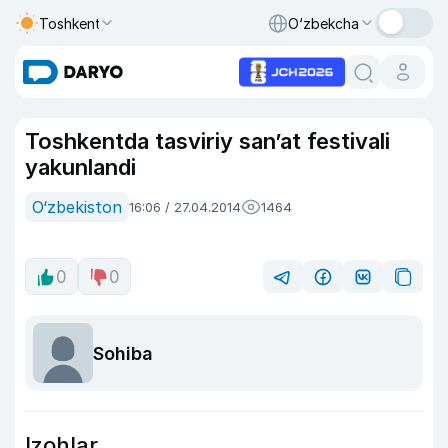
Toshkent
O‘zbekcha
Toshkentda tasviriy san’at festivali
yakunlandi
O‘zbekiston
16:06 / 27.04.2014
1464
0
0
Sohiba
Izohlar