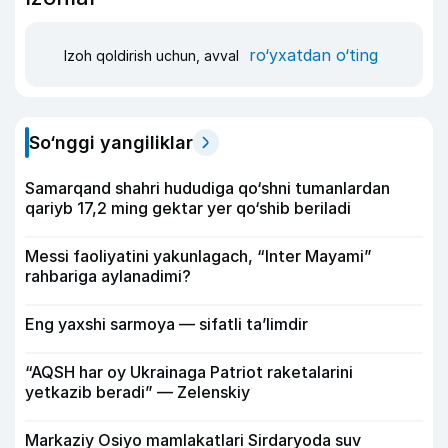
ro‘yxatdan o‘ting
Izoh qoldirish uchun, avval
So‘nggi yangiliklar
Samarqand shahri hududiga qo‘shni tumanlardan
qariyb 17,2 ming gektar yer qo‘shib beriladi
Messi faoliyatini yakunlagach, “Inter Mayami”
rahbariga aylanadimi?
Eng yaxshi sarmoya — sifatli ta’limdir
“AQSH har oy Ukrainaga Patriot raketalarini
yetkazib beradi” — Zelenskiy
Markaziy Osiyo mamlakatlari Sirdaryoda suv