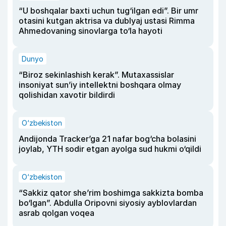
“U boshqalar baxti uchun tug‘ilgan edi”. Bir umr
otasini kutgan aktrisa va dublyaj ustasi Rimma
Ahmedovaning sinovlarga to‘la hayoti
Dunyo
“Biroz sekinlashish kerak”. Mutaxassislar
insoniyat sun’iy intellektni boshqara olmay
qolishidan xavotir bildirdi
O‘zbekiston
Andijonda Tracker’ga 21 nafar bog‘cha bolasini
joylab, YTH sodir etgan ayolga sud hukmi o‘qildi
O‘zbekiston
“Sakkiz qator she’rim boshimga sakkizta bomba
bo‘lgan”. Abdulla Oripovni siyosiy ayblovlardan
asrab qolgan voqea