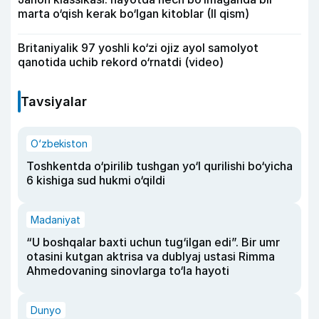
marta o‘qish kerak bo‘lgan kitoblar (II qism)
Britaniyalik 97 yoshli ko‘zi ojiz ayol samolyot
qanotida uchib rekord o‘rnatdi (video)
Tavsiyalar
O‘zbekiston
Toshkentda o‘pirilib tushgan yo‘l qurilishi bo‘yicha
6 kishiga sud hukmi o‘qildi
Madaniyat
“U boshqalar baxti uchun tug‘ilgan edi”. Bir umr
otasini kutgan aktrisa va dublyaj ustasi Rimma
Ahmedovaning sinovlarga to‘la hayoti
Dunyo