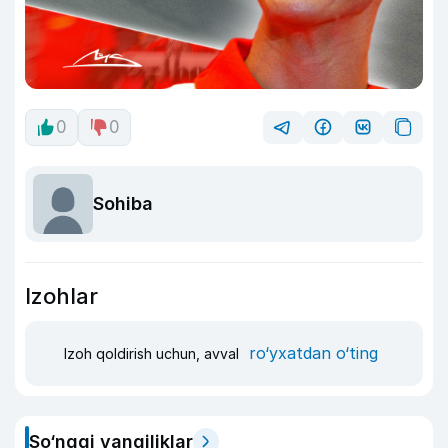
0
0
Sohiba
Izohlar
ro‘yxatdan o‘ting
Izoh qoldirish uchun, avval
So‘nggi yangiliklar