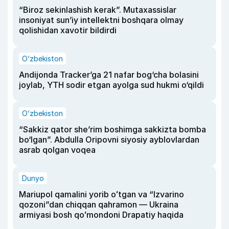
“Biroz sekinlashish kerak”. Mutaxassislar
insoniyat sun’iy intellektni boshqara olmay
qolishidan xavotir bildirdi
O‘zbekiston
Andijonda Tracker’ga 21 nafar bog‘cha bolasini
joylab, YTH sodir etgan ayolga sud hukmi o‘qildi
O‘zbekiston
“Sakkiz qator she’rim boshimga sakkizta bomba
bo‘lgan”. Abdulla Oripovni siyosiy ayblovlardan
asrab qolgan voqea
Dunyo
Mariupol qamalini yorib oʻtgan va “Izvarino
qozoni”dan chiqqan qahramon — Ukraina
armiyasi bosh qoʻmondoni Drapatiy haqida