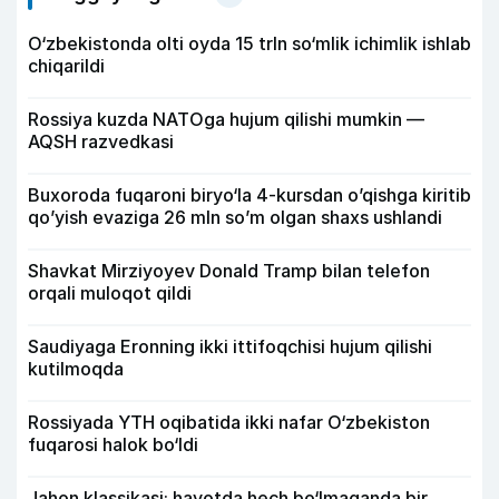
O‘zbekistonda olti oyda 15 trln so‘mlik ichimlik ishlab
chiqarildi
Rossiya kuzda NATOga hujum qilishi mumkin —
AQSH razvedkasi
Buxoroda fuqaroni biryo‘la 4-kursdan o’qishga kiritib
qo’yish evaziga 26 mln so’m olgan shaxs ushlandi
Shavkat Mirziyoyev Donald Tramp bilan telefon
orqali muloqot qildi
Saudiyaga Eronning ikki ittifoqchisi hujum qilishi
kutilmoqda
Rossiyada YTH oqibatida ikki nafar O‘zbekiston
fuqarosi halok bo‘ldi
Jahon klassikasi: hayotda hech bo‘lmaganda bir