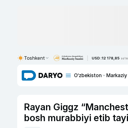
Toshkent
USD :
12 178,85
so'm
O‘zbekiston
Markaziy
Rayan Giggz “Mancheste
bosh murabbiyi etib tay