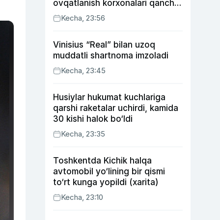
ovqatlanish korxonalari qancha
soliq toʻlagani ochiqlandi
Kecha, 23:56
Vinisius “Real” bilan uzoq
muddatli shartnoma imzoladi
Kecha, 23:45
Husiylar hukumat kuchlariga
qarshi raketalar uchirdi, kamida
30 kishi halok bo‘ldi
Kecha, 23:35
Toshkentda Kichik halqa
avtomobil yo‘lining bir qismi
to‘rt kunga yopildi (xarita)
Kecha, 23:10