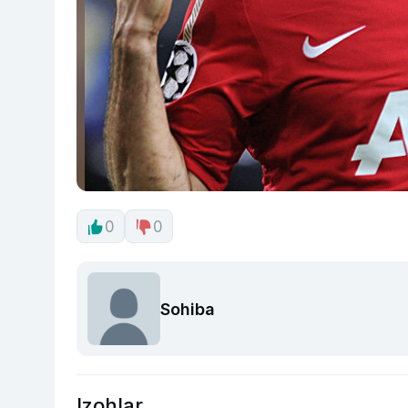
0
0
Sohiba
Izohlar