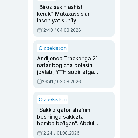
“Biroz sekinlashish
kerak”. Mutaxassislar
insoniyat sun’iy
intellektni boshqara
12:40 / 04.08.2026
olmay qolishidan xavotir
bildirdi
O‘zbekiston
Andijonda Tracker’ga 21
nafar bog‘cha bolasini
joylab, YTH sodir etgan
ayolga sud hukmi o‘qildi
23:41 / 03.08.2026
O‘zbekiston
“Sakkiz qator she’rim
boshimga sakkizta
bomba bo‘lgan”. Abdulla
Oripovni siyosiy
12:24 / 01.08.2026
ayblovlardan asrab