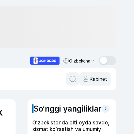
O‘zbekcha
Kabinet
So‘nggi yangiliklar
k
Oʻzbekistonda olti oyda savdo,
xizmat koʻrsatish va umumiy