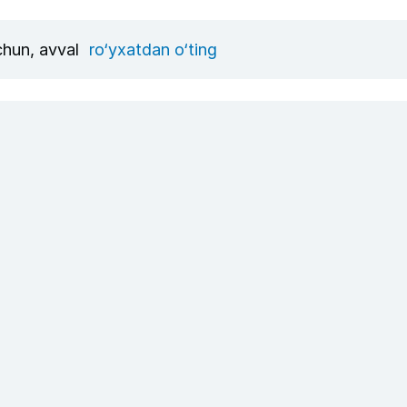
uchun, avval
ro‘yxatdan o‘ting