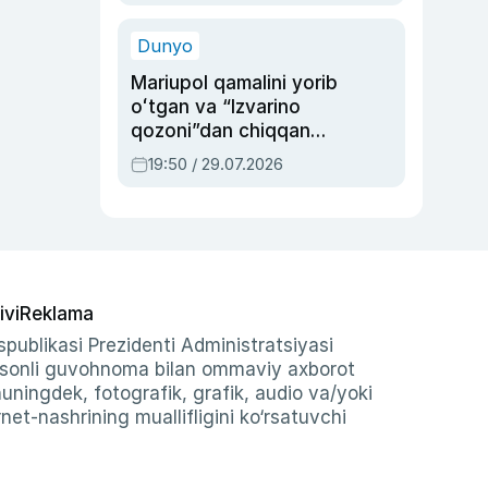
qolgan voqea
Dunyo
Mariupol qamalini yorib
oʻtgan va “Izvarino
qozoni”dan chiqqan
qahramon — Ukraina
19:50 / 29.07.2026
armiyasi bosh
qoʻmondoni Drapatiy
haqida
ivi
Reklama
publikasi Prezidenti Administratsiyasi
-sonli guvohnoma bilan ommaviy axborot
shuningdek, fotografik, grafik, audio va/yoki
et-nashrining muallifligini ko‘rsatuvchi