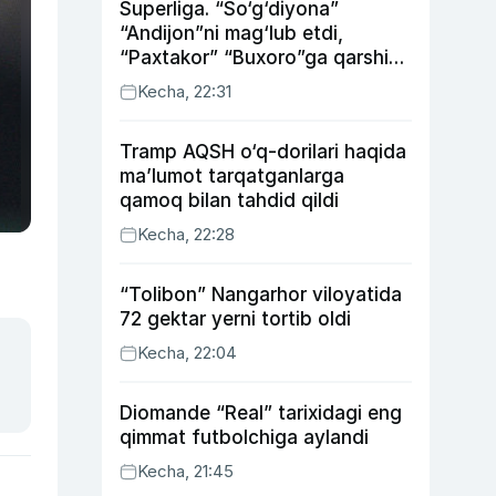
Superliga. “So‘g‘diyona”
“Andijon”ni mag‘lub etdi,
“Paxtakor” “Buxoro”ga qarshi
bahsda g‘alabani qo‘ldan
Kecha, 22:31
chiqardi
Tramp AQSH o‘q-dorilari haqida
ma’lumot tarqatganlarga
qamoq bilan tahdid qildi
Kecha, 22:28
“Tolibon” Nangarhor viloyatida
72 gektar yerni tortib oldi
Kecha, 22:04
Diomande “Real” tarixidagi eng
qimmat futbolchiga aylandi
Kecha, 21:45