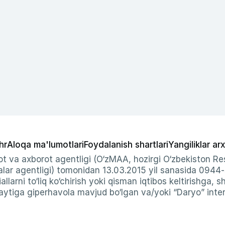
hr
Aloqa ma'lumotlari
Foydalanish shartlari
Yangiliklar arx
t va axborot agentligi (O‘zMAA, hozirgi O‘zbekiston Res
ar agentligi) tomonidan 13.03.2015 yil sanasida 0944
allarni to‘liq ko‘chirish yoki qisman iqtibos keltirishga, 
ytiga giperhavola mavjud bo‘lgan va/yoki “Daryo” intern