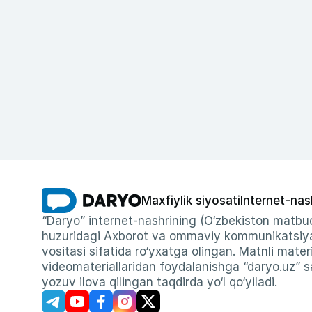
Maxfiylik siyosati
Internet-nas
“Daryo” internet-nashrining (O‘zbekiston matbuo
huzuridagi Axborot va ommaviy kommunikatsiyal
vositasi sifatida ro‘yxatga olingan. Matnli materi
videomateriallaridan foydalanishga “daryo.uz” sa
yozuv ilova qilingan taqdirda yo‘l qo‘yiladi.