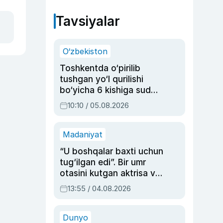
Tavsiyalar
O‘zbekiston
Toshkentda o‘pirilib
tushgan yo‘l qurilishi
bo‘yicha 6 kishiga sud
hukmi o‘qildi
10:10 / 05.08.2026
Madaniyat
“U boshqalar baxti uchun
tug‘ilgan edi”. Bir umr
otasini kutgan aktrisa va
dublyaj ustasi Rimma
13:55 / 04.08.2026
Ahmedovaning
sinovlarga to‘la hayoti
Dunyo