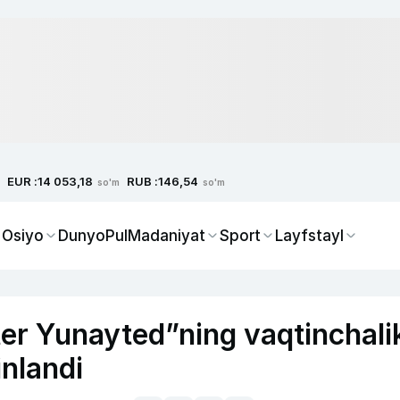
EUR :
RUB :
14 053,18
146,54
so'm
so'm
 Osiyo
Dunyo
Pul
Madaniyat
Sport
Layfstayl
r Yunayted”ning vaqtinchali
inlandi