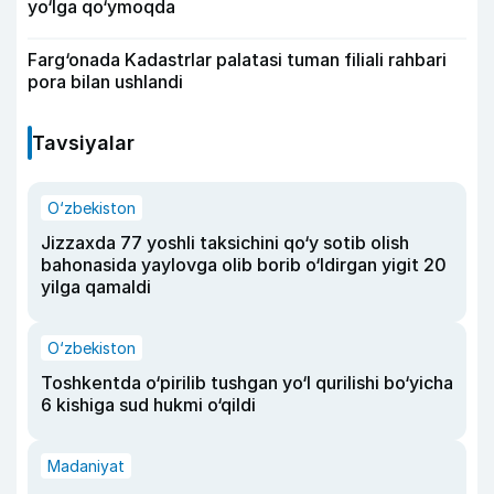
yo‘lga qo‘ymoqda
Farg‘onada Kadastrlar palatasi tuman filiali rahbari
pora bilan ushlandi
Tavsiyalar
O‘zbekiston
Jizzaxda 77 yoshli taksichini qo‘y sotib olish
bahonasida yaylovga olib borib o‘ldirgan yigit 20
yilga qamaldi
O‘zbekiston
Toshkentda o‘pirilib tushgan yo‘l qurilishi bo‘yicha
6 kishiga sud hukmi o‘qildi
Madaniyat