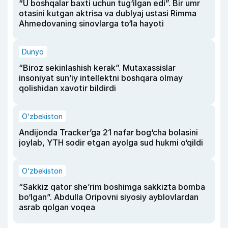
“U boshqalar baxti uchun tug‘ilgan edi”. Bir umr
otasini kutgan aktrisa va dublyaj ustasi Rimma
Ahmedovaning sinovlarga to‘la hayoti
Dunyo
“Biroz sekinlashish kerak”. Mutaxassislar
insoniyat sun’iy intellektni boshqara olmay
qolishidan xavotir bildirdi
O‘zbekiston
Andijonda Tracker’ga 21 nafar bog‘cha bolasini
joylab, YTH sodir etgan ayolga sud hukmi o‘qildi
O‘zbekiston
“Sakkiz qator she’rim boshimga sakkizta bomba
bo‘lgan”. Abdulla Oripovni siyosiy ayblovlardan
asrab qolgan voqea