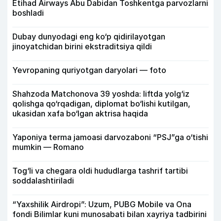
Etihad Airways Abu Dabidan Toshkentga parvozlarni
boshladi
Dubay dunyodagi eng ko‘p qidirilayotgan
jinoyatchidan birini ekstraditsiya qildi
Yevropaning quriyotgan daryolari — foto
Shahzoda Matchonova 39 yoshda: liftda yolg‘iz
qolishga qo‘rqadigan, diplomat bo‘lishi kutilgan,
ukasidan xafa bo‘lgan aktrisa haqida
Yaponiya terma jamoasi darvozaboni “PSJ”ga o‘tishi
mumkin — Romano
Tog‘li va chegara oldi hududlarga tashrif tartibi
soddalashtiriladi
“Yaxshilik Airdropi”: Uzum, PUBG Mobile va Ona
fondi Bilimlar kuni munosabati bilan xayriya tadbirini