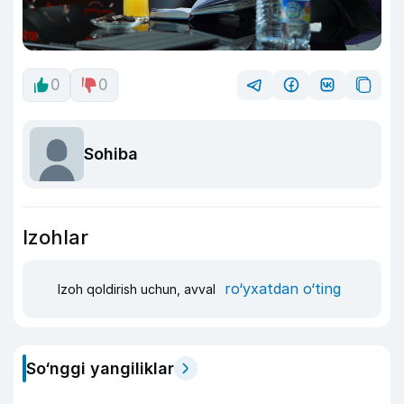
0
0
Sohiba
Izohlar
ro‘yxatdan o‘ting
Izoh qoldirish uchun, avval
So‘nggi yangiliklar