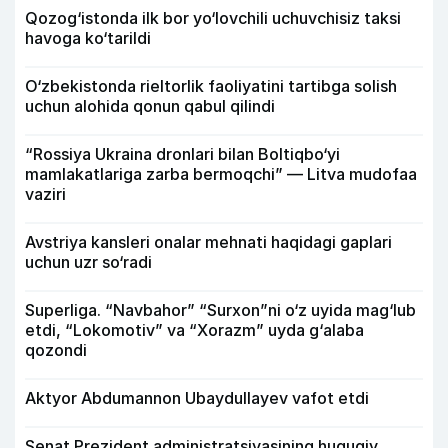
Qozog‘istonda ilk bor yo‘lovchili uchuvchisiz taksi
havoga ko‘tarildi
O‘zbekistonda rieltorlik faoliyatini tartibga solish
uchun alohida qonun qabul qilindi
“Rossiya Ukraina dronlari bilan Boltiqbo‘yi
mamlakatlariga zarba bermoqchi” — Litva mudofaa
vaziri
Avstriya kansleri onalar mehnati haqidagi gaplari
uchun uzr so‘radi
Superliga. “Navbahor” “Surxon”ni o‘z uyida mag‘lub
etdi, “Lokomotiv” va “Xorazm” uyda g‘alaba
qozondi
Aktyor Abdu­mannon Ubaydullayev vafot etdi
Senat Prezident administratsiyasining huquqiy