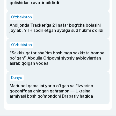
qolishidan xavotir bildirdi
O‘zbekiston
Andijonda Tracker’ga 21 nafar bog‘cha bolasini
joylab, YTH sodir etgan ayolga sud hukmi o‘qildi
O‘zbekiston
“Sakkiz qator she’rim boshimga sakkizta bomba
bo‘lgan”. Abdulla Oripovni siyosiy ayblovlardan
asrab qolgan voqea
Dunyo
Mariupol qamalini yorib oʻtgan va “Izvarino
qozoni”dan chiqqan qahramon — Ukraina
armiyasi bosh qoʻmondoni Drapatiy haqida