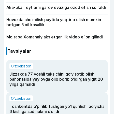
Aka-uka Teytlarni garov evaziga ozod etish soʻraldi
Hovuzda cho‘milish paytida yuqtirib olish mumkin
bo‘lgan 5 xil kasallik
Mojtaba Xomanaiy aks etgan ilk video e’lon qilindi
Tavsiyalar
O‘zbekiston
Jizzaxda 77 yoshli taksichini qo‘y sotib olish
bahonasida yaylovga olib borib o‘ldirgan yigit 20
yilga qamaldi
O‘zbekiston
Toshkentda o‘pirilib tushgan yo‘l qurilishi bo‘yicha
6 kishiga sud hukmi o‘qildi