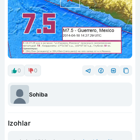
0
0
Sohiba
Izohlar