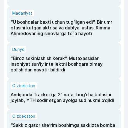
Madaniyat
“U boshqalar baxti uchun tug‘ilgan edi”. Bir umr
otasini kutgan aktrisa va dublyaj ustasi Rimma
Ahmedovaning sinovlarga to‘la hayoti
Dunyo
“Biroz sekinlashish kerak”. Mutaxassislar
insoniyat sun’iy intellektni boshqara olmay
qolishidan xavotir bildirdi
O‘zbekiston
Andijonda Tracker’ga 21 nafar bog‘cha bolasini
joylab, YTH sodir etgan ayolga sud hukmi o‘qildi
O‘zbekiston
“Sakkiz qator she’rim boshimga sakkizta bomba