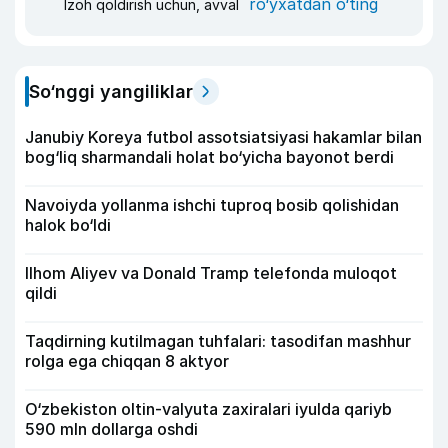
ro‘yxatdan o‘ting
Izoh qoldirish uchun, avval
So‘nggi yangiliklar
Janubiy Koreya futbol assotsiatsiyasi hakamlar bilan
bog‘liq sharmandali holat bo‘yicha bayonot berdi
Navoiyda yollanma ishchi tuproq bosib qolishidan
halok bo‘ldi
Ilhom Aliyev va Donald Tramp telefonda muloqot
qildi
Taqdirning kutilmagan tuhfalari: tasodifan mashhur
rolga ega chiqqan 8 aktyor
O‘zbekiston oltin-valyuta zaxiralari iyulda qariyb
590 mln dollarga oshdi