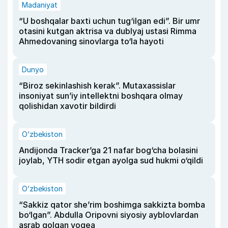
Madaniyat
“U boshqalar baxti uchun tug‘ilgan edi”. Bir umr
otasini kutgan aktrisa va dublyaj ustasi Rimma
Ahmedovaning sinovlarga to‘la hayoti
Dunyo
“Biroz sekinlashish kerak”. Mutaxassislar
insoniyat sun’iy intellektni boshqara olmay
qolishidan xavotir bildirdi
O‘zbekiston
Andijonda Tracker’ga 21 nafar bog‘cha bolasini
joylab, YTH sodir etgan ayolga sud hukmi o‘qildi
O‘zbekiston
“Sakkiz qator she’rim boshimga sakkizta bomba
bo‘lgan”. Abdulla Oripovni siyosiy ayblovlardan
asrab qolgan voqea