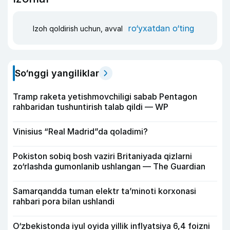
ro‘yxatdan o‘ting
Izoh qoldirish uchun, avval
So‘nggi yangiliklar
Tramp raketa yetishmovchiligi sabab Pentagon
rahbaridan tushuntirish talab qildi — WP
Vinisius “Real Madrid”da qoladimi?
Pokiston sobiq bosh vaziri Britaniyada qizlarni
zo‘rlashda gumonlanib ushlangan — The Guardian
Samarqandda tuman elektr ta’minoti korxonasi
rahbari pora bilan ushlandi
O‘zbekistonda iyul oyida yillik inflyatsiya 6,4 foizni