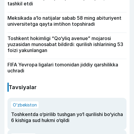
tashkil etdi
Meksikada a’lo natijalar sabab 58 ming abituriyent
universitetga qayta imtihon topshiradi
Toshkent hokimligi “Qo‘yliq avenue” mojarosi
yuzasidan munosabat bildirdi: qurilish ishlarining 53
foizi yakunlangan
FIFA Yevropa ligalari tomonidan jiddiy qarshilikka
uchradi
Tavsiyalar
O‘zbekiston
Toshkentda o‘pirilib tushgan yo‘l qurilishi bo‘yicha
6 kishiga sud hukmi o‘qildi