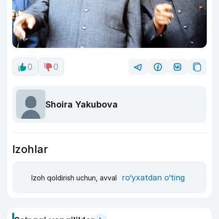
0
0
Shoira Yakubova
Izohlar
ro‘yxatdan o‘ting
Izoh qoldirish uchun, avval