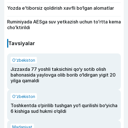
Yozda e’tiborsiz qoldirish xavfli bo‘lgan alomatlar
Ruminiyada AESga suv yetkazish uchun toʻrtta kema
choʻktirildi
Tavsiyalar
O‘zbekiston
Jizzaxda 77 yoshli taksichini qo‘y sotib olish
bahonasida yaylovga olib borib o‘ldirgan yigit 20
yilga qamaldi
O‘zbekiston
Toshkentda o‘pirilib tushgan yo‘l qurilishi bo‘yicha
6 kishiga sud hukmi o‘qildi
Madaniyat