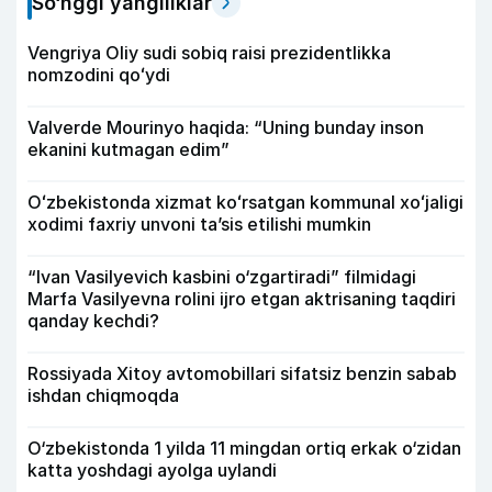
So‘nggi yangiliklar
Vengriya Oliy sudi sobiq raisi prezidentlikka
nomzodini qoʻydi
Valverde Mourinyo haqida: “Uning bunday inson
ekanini kutmagan edim”
Oʻzbekistonda xizmat koʻrsatgan kommunal xoʻjaligi
xodimi faxriy unvoni taʼsis etilishi mumkin
“Ivan Vasilyevich kasbini o‘zgartiradi” filmidagi
Marfa Vasilyevna rolini ijro etgan aktrisaning taqdiri
qanday kechdi?
Rossiyada Xitoy avtomobillari sifatsiz benzin sabab
ishdan chiqmoqda
O‘zbekistonda 1 yilda 11 mingdan ortiq erkak o‘zidan
katta yoshdagi ayolga uylandi