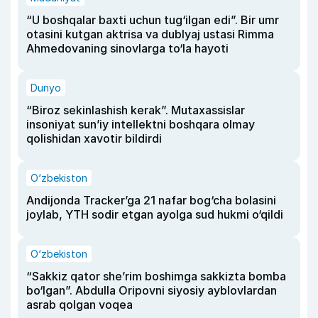
“U boshqalar baxti uchun tug‘ilgan edi”. Bir umr
otasini kutgan aktrisa va dublyaj ustasi Rimma
Ahmedovaning sinovlarga to‘la hayoti
Dunyo
“Biroz sekinlashish kerak”. Mutaxassislar
insoniyat sun’iy intellektni boshqara olmay
qolishidan xavotir bildirdi
O‘zbekiston
Andijonda Tracker’ga 21 nafar bog‘cha bolasini
joylab, YTH sodir etgan ayolga sud hukmi o‘qildi
O‘zbekiston
“Sakkiz qator she’rim boshimga sakkizta bomba
bo‘lgan”. Abdulla Oripovni siyosiy ayblovlardan
asrab qolgan voqea