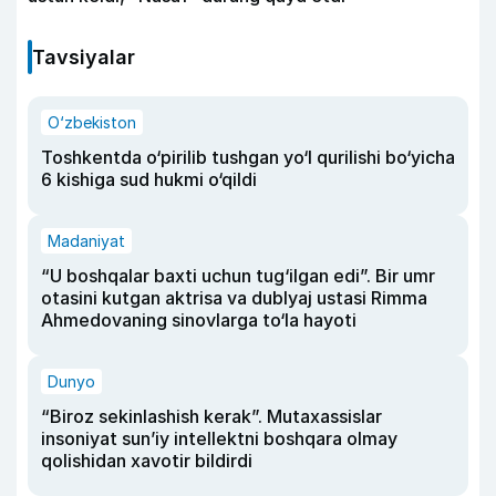
Tavsiyalar
O‘zbekiston
Toshkentda o‘pirilib tushgan yo‘l qurilishi bo‘yicha
6 kishiga sud hukmi o‘qildi
Madaniyat
“U boshqalar baxti uchun tug‘ilgan edi”. Bir umr
otasini kutgan aktrisa va dublyaj ustasi Rimma
Ahmedovaning sinovlarga to‘la hayoti
Dunyo
“Biroz sekinlashish kerak”. Mutaxassislar
insoniyat sun’iy intellektni boshqara olmay
qolishidan xavotir bildirdi