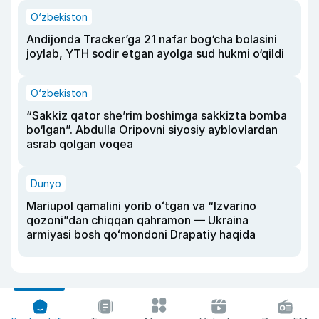
O‘zbekiston
Andijonda Tracker’ga 21 nafar bog‘cha bolasini
joylab, YTH sodir etgan ayolga sud hukmi o‘qildi
O‘zbekiston
“Sakkiz qator she’rim boshimga sakkizta bomba
bo‘lgan”. Abdulla Oripovni siyosiy ayblovlardan
asrab qolgan voqea
Dunyo
Mariupol qamalini yorib oʻtgan va “Izvarino
qozoni”dan chiqqan qahramon — Ukraina
armiyasi bosh qoʻmondoni Drapatiy haqida