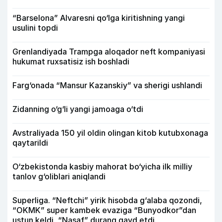
“Barselona” Alvaresni qo‘lga kiritishning yangi
usulini topdi
Grenlandiyada Trampga aloqador neft kompaniyasi
hukumat ruxsatisiz ish boshladi
Farg‘onada “Mansur Kazanskiy” va sherigi ushlandi
Zidanning o‘g‘li yangi jamoaga o‘tdi
Avstraliyada 150 yil oldin olingan kitob kutubxonaga
qaytarildi
O‘zbekistonda kasbiy mahorat bo‘yicha ilk milliy
tanlov g‘oliblari aniqlandi
Superliga. “Neftchi” yirik hisobda g‘alaba qozondi,
“OKMK” super kambek evaziga “Bunyodkor”dan
ustun keldi, “Nasaf” durang qayd etdi