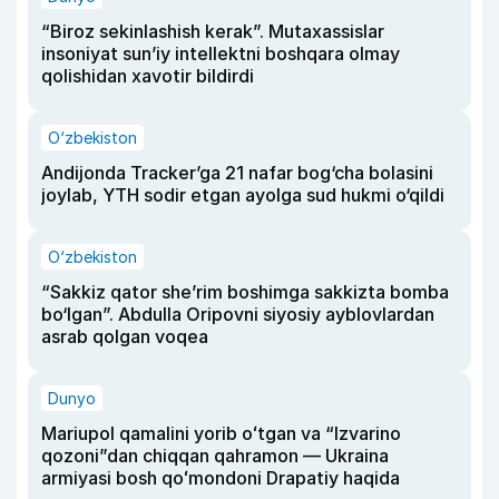
“Biroz sekinlashish kerak”. Mutaxassislar
insoniyat sun’iy intellektni boshqara olmay
qolishidan xavotir bildirdi
O‘zbekiston
Andijonda Tracker’ga 21 nafar bog‘cha bolasini
joylab, YTH sodir etgan ayolga sud hukmi o‘qildi
O‘zbekiston
“Sakkiz qator she’rim boshimga sakkizta bomba
bo‘lgan”. Abdulla Oripovni siyosiy ayblovlardan
asrab qolgan voqea
Dunyo
Mariupol qamalini yorib oʻtgan va “Izvarino
qozoni”dan chiqqan qahramon — Ukraina
armiyasi bosh qoʻmondoni Drapatiy haqida