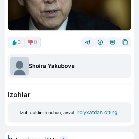
0
0
Shoira Yakubova
Izohlar
ro‘yxatdan o‘ting
Izoh qoldirish uchun, avval