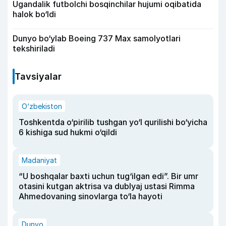
Ugandalik futbolchi bosqinchilar hujumi oqibatida
halok bo‘ldi
Dunyo bo‘ylab Boeing 737 Max samolyotlari
tekshiriladi
Tavsiyalar
O‘zbekiston
Toshkentda o‘pirilib tushgan yo‘l qurilishi bo‘yicha
6 kishiga sud hukmi o‘qildi
Madaniyat
“U boshqalar baxti uchun tug‘ilgan edi”. Bir umr
otasini kutgan aktrisa va dublyaj ustasi Rimma
Ahmedovaning sinovlarga to‘la hayoti
Dunyo