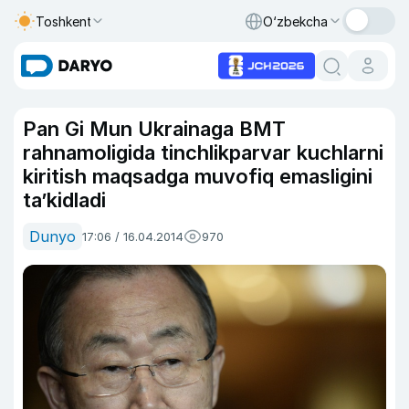
Toshkent
O‘zbekcha
Pan Gi Mun Ukrainaga BMT
rahnamoligida tinchlikparvar kuchlarni
kiritish maqsadga muvofiq emasligini
ta’kidladi
Dunyo
17:06 / 16.04.2014
970