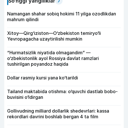
So‘nggi yangiliklar
Namangan shahar sobiq hokimi 11 yilga ozodlikdan
mahrum qilindi
Xitoy—Qirg‘iziston—O‘zbekiston temiryo‘li
Yevropagacha uzaytirilishi mumkin
“Hurmatsizlik niyatida olmagandim” —
o‘zbekistonlik ayol Rossiya davlat ramzlari
tushirilgan poyandoz haqida
Dollar rasmiy kursi yana ko‘tarildi
Tailand maktabida otishma: o‘quvchi dastlab bobo-
buvisini o‘ldirgan
Gollivudning milliard dollarlik shedevrlari: kassa
rekordlari davrini boshlab bergan 4 ta film