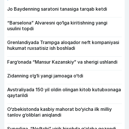
Jo Baydenning saratoni tanasiga tarqab ketdi
“Barselona” Alvaresni qo‘lga kiritishning yangi
usulini topdi
Grenlandiyada Trampga aloqador neft kompaniyasi
hukumat ruxsatisiz ish boshladi
Farg‘onada “Mansur Kazanskiy” va sherigi ushlandi
Zidanning o‘g‘li yangi jamoaga o‘tdi
Avstraliyada 150 yil oldin olingan kitob kutubxonaga
qaytarildi
O‘zbekistonda kasbiy mahorat bo‘yicha ilk milliy
tanlov g‘oliblari aniqlandi
Superliga. “Neftchi” yirik hisobda g‘alaba qozondi,