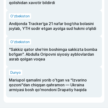
qolishidan xavotir bildirdi
O‘zbekiston
Andijonda Tracker’ga 21 nafar bog‘cha bolasini
joylab, YTH sodir etgan ayolga sud hukmi o‘qildi
O‘zbekiston
“Sakkiz qator she’rim boshimga sakkizta bomba
bo‘lgan”. Abdulla Oripovni siyosiy ayblovlardan
asrab qolgan voqea
Dunyo
Mariupol qamalini yorib oʻtgan va “Izvarino
qozoni”dan chiqqan qahramon — Ukraina
armiyasi bosh qoʻmondoni Drapatiy haqida