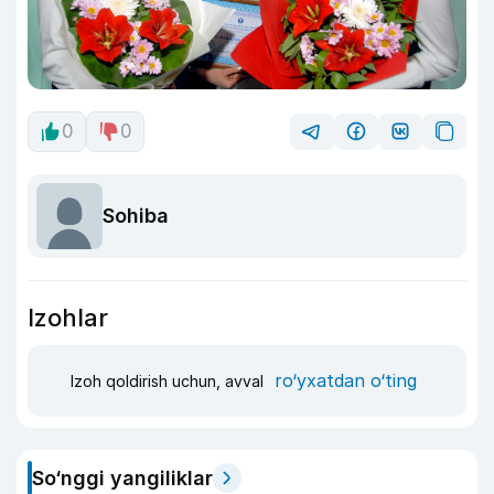
0
0
Sohiba
Izohlar
ro‘yxatdan o‘ting
Izoh qoldirish uchun, avval
So‘nggi yangiliklar