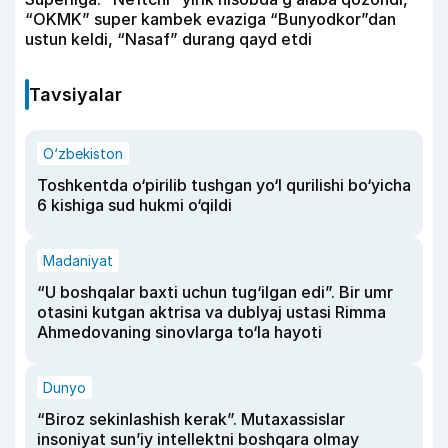
“OKMK” super kambek evaziga “Bunyodkor”dan
ustun keldi, “Nasaf” durang qayd etdi
Tavsiyalar
O‘zbekiston
Toshkentda o‘pirilib tushgan yo‘l qurilishi bo‘yicha
6 kishiga sud hukmi o‘qildi
Madaniyat
“U boshqalar baxti uchun tug‘ilgan edi”. Bir umr
otasini kutgan aktrisa va dublyaj ustasi Rimma
Ahmedovaning sinovlarga to‘la hayoti
Dunyo
“Biroz sekinlashish kerak”. Mutaxassislar
insoniyat sun’iy intellektni boshqara olmay