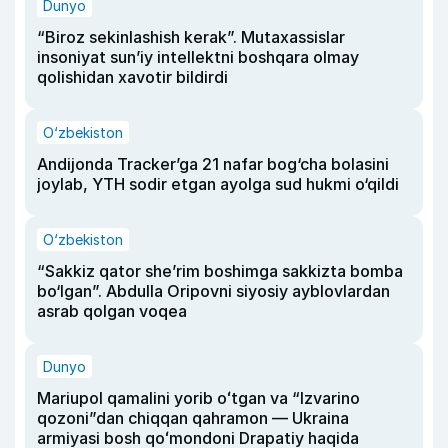
Dunyo
“Biroz sekinlashish kerak”. Mutaxassislar
insoniyat sun’iy intellektni boshqara olmay
qolishidan xavotir bildirdi
O‘zbekiston
Andijonda Tracker’ga 21 nafar bog‘cha bolasini
joylab, YTH sodir etgan ayolga sud hukmi o‘qildi
O‘zbekiston
“Sakkiz qator she’rim boshimga sakkizta bomba
bo‘lgan”. Abdulla Oripovni siyosiy ayblovlardan
asrab qolgan voqea
Dunyo
Mariupol qamalini yorib oʻtgan va “Izvarino
qozoni”dan chiqqan qahramon — Ukraina
armiyasi bosh qoʻmondoni Drapatiy haqida