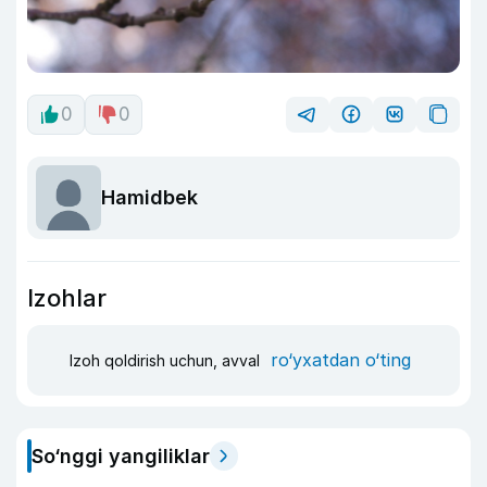
0
0
Hamidbek
Izohlar
ro‘yxatdan o‘ting
Izoh qoldirish uchun, avval
So‘nggi yangiliklar