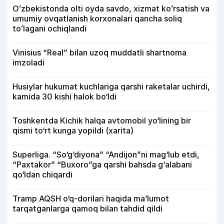
Oʻzbekistonda olti oyda savdo, xizmat koʻrsatish va
umumiy ovqatlanish korxonalari qancha soliq
toʻlagani ochiqlandi
Vinisius “Real” bilan uzoq muddatli shartnoma
imzoladi
Husiylar hukumat kuchlariga qarshi raketalar uchirdi,
kamida 30 kishi halok bo‘ldi
Toshkentda Kichik halqa avtomobil yo‘lining bir
qismi to‘rt kunga yopildi (xarita)
Superliga. “So‘g‘diyona” “Andijon”ni mag‘lub etdi,
“Paxtakor” “Buxoro”ga qarshi bahsda g‘alabani
qo‘ldan chiqardi
Tramp AQSH o‘q-dorilari haqida ma’lumot
tarqatganlarga qamoq bilan tahdid qildi