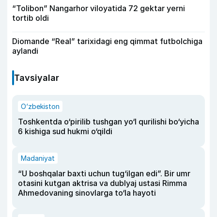
“Tolibon” Nangarhor viloyatida 72 gektar yerni
tortib oldi
Diomande “Real” tarixidagi eng qimmat futbolchiga
aylandi
Tavsiyalar
O‘zbekiston
Toshkentda o‘pirilib tushgan yo‘l qurilishi bo‘yicha
6 kishiga sud hukmi o‘qildi
Madaniyat
“U boshqalar baxti uchun tug‘ilgan edi”. Bir umr
otasini kutgan aktrisa va dublyaj ustasi Rimma
Ahmedovaning sinovlarga to‘la hayoti