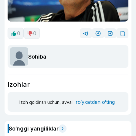
0
0
Sohiba
Izohlar
ro‘yxatdan o‘ting
Izoh qoldirish uchun, avval
So‘nggi yangiliklar