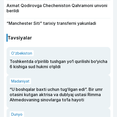
Axmat Qodirovga Checheniston Qahramoni unvoni
berildi
“Manchester Siti” tarixiy transferni yakunladi
Tavsiyalar
O‘zbekiston
Toshkentda o‘pirilib tushgan yo‘l qurilishi bo‘yicha
6 kishiga sud hukmi o‘qildi
Madaniyat
“U boshqalar baxti uchun tug‘ilgan edi”. Bir umr
otasini kutgan aktrisa va dublyaj ustasi Rimma
Ahmedovaning sinovlarga to‘la hayoti
Dunyo