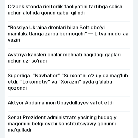
O‘zbekistonda rieltorlik faoliyatini tartibga solish
uchun alohida qonun qabul qilindi
“Rossiya Ukraina dronlari bilan Boltiqbo‘yi
mamlakatlariga zarba bermoqchi” — Litva mudofaa
vaziri
Avstriya kansleri onalar mehnati haqidagi gaplari
uchun uzr so‘radi
Superliga. “Navbahor” “Surxon”ni o‘z uyida mag‘lub
etdi, “Lokomotiv” va “Xorazm” uyda g‘alaba
qozondi
Aktyor Abdu­mannon Ubaydullayev vafot etdi
Senat Prezident administratsiyasining huquqiy
maqomini belgilovchi konstitutsiyaviy qonunni
ma’qulladi