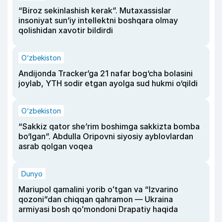
“Biroz sekinlashish kerak”. Mutaxassislar
insoniyat sun’iy intellektni boshqara olmay
qolishidan xavotir bildirdi
O‘zbekiston
Andijonda Tracker’ga 21 nafar bog‘cha bolasini
joylab, YTH sodir etgan ayolga sud hukmi o‘qildi
O‘zbekiston
“Sakkiz qator she’rim boshimga sakkizta bomba
bo‘lgan”. Abdulla Oripovni siyosiy ayblovlardan
asrab qolgan voqea
Dunyo
Mariupol qamalini yorib oʻtgan va “Izvarino
qozoni”dan chiqqan qahramon — Ukraina
armiyasi bosh qoʻmondoni Drapatiy haqida