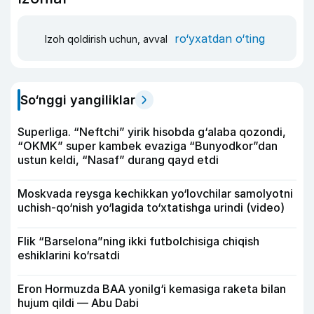
ro‘yxatdan o‘ting
Izoh qoldirish uchun, avval
So‘nggi yangiliklar
Superliga. “Neftchi” yirik hisobda g‘alaba qozondi,
“OKMK” super kambek evaziga “Bunyodkor”dan
ustun keldi, “Nasaf” durang qayd etdi
Moskvada reysga kechikkan yo‘lovchilar samolyotni
uchish-qo‘nish yo‘lagida to‘xtatishga urindi (video)
Flik “Barselona”ning ikki futbolchisiga chiqish
eshiklarini ko‘rsatdi
Eron Hormuzda BAA yonilg‘i kemasiga raketa bilan
hujum qildi — Abu Dabi