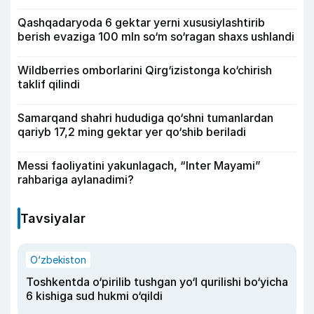
Qashqadaryoda 6 gektar yerni xususiylashtirib
berish evaziga 100 mln so‘m so‘ragan shaxs ushlandi
Wildberries omborlarini Qirg‘izistonga ko‘chirish
taklif qilindi
Samarqand shahri hududiga qo‘shni tumanlardan
qariyb 17,2 ming gektar yer qo‘shib beriladi
Messi faoliyatini yakunlagach, “Inter Mayami”
rahbariga aylanadimi?
Tavsiyalar
O‘zbekiston
Toshkentda o‘pirilib tushgan yo‘l qurilishi bo‘yicha
6 kishiga sud hukmi o‘qildi