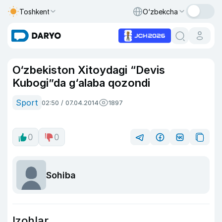
Toshkent
O‘zbekcha
O‘zbekiston Xitoydagi “Devis
Kubogi”da g‘alaba qozondi
Sport
02:50 / 07.04.2014
1897
0
0
Sohiba
Izohlar