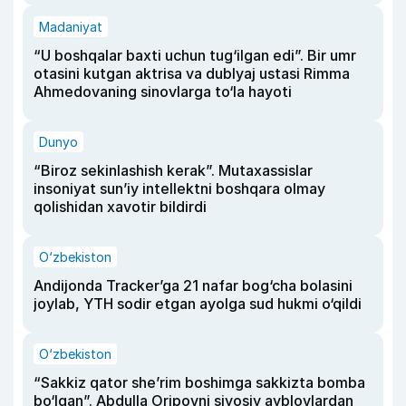
Madaniyat
“U boshqalar baxti uchun tug‘ilgan edi”. Bir umr
otasini kutgan aktrisa va dublyaj ustasi Rimma
Ahmedovaning sinovlarga to‘la hayoti
Dunyo
“Biroz sekinlashish kerak”. Mutaxassislar
insoniyat sun’iy intellektni boshqara olmay
qolishidan xavotir bildirdi
O‘zbekiston
Andijonda Tracker’ga 21 nafar bog‘cha bolasini
joylab, YTH sodir etgan ayolga sud hukmi o‘qildi
O‘zbekiston
“Sakkiz qator she’rim boshimga sakkizta bomba
bo‘lgan”. Abdulla Oripovni siyosiy ayblovlardan