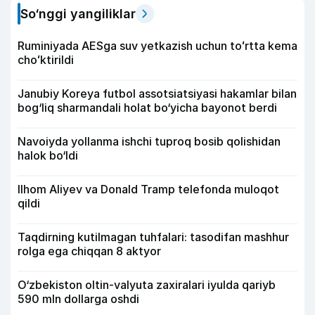
So‘nggi yangiliklar
Ruminiyada AESga suv yetkazish uchun toʻrtta kema
choʻktirildi
Janubiy Koreya futbol assotsiatsiyasi hakamlar bilan
bog‘liq sharmandali holat bo‘yicha bayonot berdi
Navoiyda yollanma ishchi tuproq bosib qolishidan
halok bo‘ldi
Ilhom Aliyev va Donald Tramp telefonda muloqot
qildi
Taqdirning kutilmagan tuhfalari: tasodifan mashhur
rolga ega chiqqan 8 aktyor
O‘zbekiston oltin-valyuta zaxiralari iyulda qariyb
590 mln dollarga oshdi