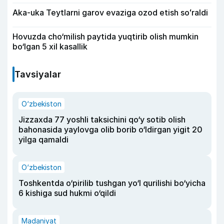
Aka-uka Teytlarni garov evaziga ozod etish soʻraldi
Hovuzda cho‘milish paytida yuqtirib olish mumkin
bo‘lgan 5 xil kasallik
Tavsiyalar
O‘zbekiston
Jizzaxda 77 yoshli taksichini qo‘y sotib olish
bahonasida yaylovga olib borib o‘ldirgan yigit 20
yilga qamaldi
O‘zbekiston
Toshkentda o‘pirilib tushgan yo‘l qurilishi bo‘yicha
6 kishiga sud hukmi o‘qildi
Madaniyat