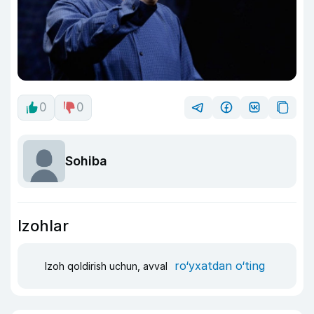
0
0
Sohiba
Izohlar
ro‘yxatdan o‘ting
Izoh qoldirish uchun, avval