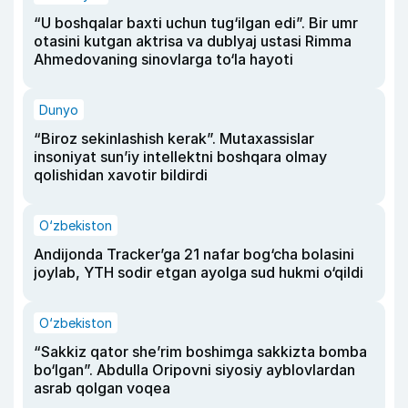
“U boshqalar baxti uchun tug‘ilgan edi”. Bir umr
otasini kutgan aktrisa va dublyaj ustasi Rimma
Ahmedovaning sinovlarga to‘la hayoti
Dunyo
“Biroz sekinlashish kerak”. Mutaxassislar
insoniyat sun’iy intellektni boshqara olmay
qolishidan xavotir bildirdi
O‘zbekiston
Andijonda Tracker’ga 21 nafar bog‘cha bolasini
joylab, YTH sodir etgan ayolga sud hukmi o‘qildi
O‘zbekiston
“Sakkiz qator she’rim boshimga sakkizta bomba
bo‘lgan”. Abdulla Oripovni siyosiy ayblovlardan
asrab qolgan voqea