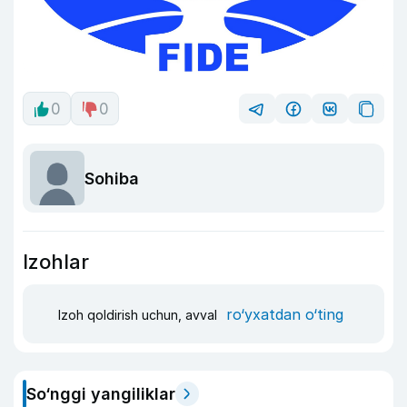
0
0
Sohiba
Izohlar
ro‘yxatdan o‘ting
Izoh qoldirish uchun, avval
So‘nggi yangiliklar