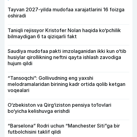
Tayvan 2027-yilda mudofaa xarajatlarini 16 foizga
oshiradi
Taniqli rejissyor Kristofer Nolan haqida ko‘pchilik
bilmaydigan 6 ta qiziqarli fakt
Saudiya mudofaa pakti imzolaganidan ikki kun o‘tib
husiylar qirollikning neftni qayta ishlash zavodiga
hujum qildi
“Tansoqchi”: Gollivudning eng yaxshi
melodramalaridan birining kadr ortida qolib ketgan
voqealari
O‘zbekiston va Qirg‘iziston pensiya to‘lovlari
bo‘yicha kelishuvga erishdi
“Barselona” Rodri uchun “Manchester Siti”ga bir
futbolchisini taklif qildi