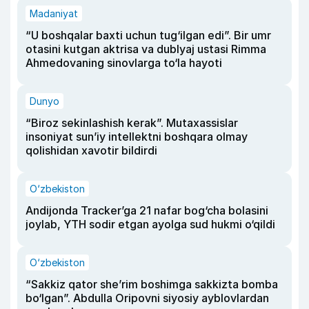
Madaniyat
“U boshqalar baxti uchun tug‘ilgan edi”. Bir umr
otasini kutgan aktrisa va dublyaj ustasi Rimma
Ahmedovaning sinovlarga to‘la hayoti
Dunyo
“Biroz sekinlashish kerak”. Mutaxassislar
insoniyat sun’iy intellektni boshqara olmay
qolishidan xavotir bildirdi
O‘zbekiston
Andijonda Tracker’ga 21 nafar bog‘cha bolasini
joylab, YTH sodir etgan ayolga sud hukmi o‘qildi
O‘zbekiston
“Sakkiz qator she’rim boshimga sakkizta bomba
bo‘lgan”. Abdulla Oripovni siyosiy ayblovlardan