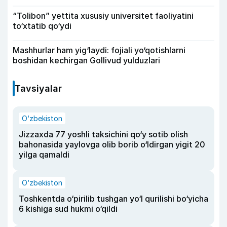
“Tolibon” yettita xususiy universitet faoliyatini
to‘xtatib qo‘ydi
Mashhurlar ham yig‘laydi: fojiali yo‘qotishlarni
boshidan kechirgan Gollivud yulduzlari
Tavsiyalar
O‘zbekiston
Jizzaxda 77 yoshli taksichini qo‘y sotib olish
bahonasida yaylovga olib borib o‘ldirgan yigit 20
yilga qamaldi
O‘zbekiston
Toshkentda o‘pirilib tushgan yo‘l qurilishi bo‘yicha
6 kishiga sud hukmi o‘qildi