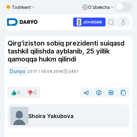
Toshkent
O‘zbekcha
Qirg‘iziston sobiq prezidenti suiqasd
tashkil qilishda ayblanib, 25 yillik
qamoqqa hukm qilindi
Dunyo
23:17 / 05.04.2014
2457
0
0
Shoira Yakubova