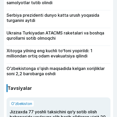
samolyotlar tutib olindi
Serbiya prezidenti dunyo katta urush yoqasida
turganini aytdi
Ukraina Turkiyadan ATACMS raketalari va boshqa
qurollarni sotib olmoqchi
Xitoyga yilning eng kuchli to‘foni yopirildi: 1
milliondan ortiq odam evakuatsiya qilindi
Oʻzbekistonga oʻqish maqsadida kelgan xorijliklar
soni 2,2 barobarga oshdi
Tavsiyalar
O‘zbekiston
Jizzaxda 77 yoshli taksichini qo‘y sotib olish