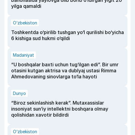
bahonasida yaylovga olib borib o‘ldirgan yigit 20
yilga qamaldi
O‘zbekiston
Toshkentda o‘pirilib tushgan yo‘l qurilishi bo‘yicha
6 kishiga sud hukmi o‘qildi
Madaniyat
“U boshqalar baxti uchun tug‘ilgan edi”. Bir umr
otasini kutgan aktrisa va dublyaj ustasi Rimma
Ahmedovaning sinovlarga to‘la hayoti
Dunyo
“Biroz sekinlashish kerak”. Mutaxassislar
insoniyat sun’iy intellektni boshqara olmay
qolishidan xavotir bildirdi
O‘zbekiston