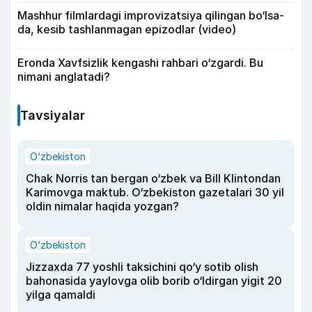
Mashhur filmlardagi improvizatsiya qilingan bo‘lsa-
da, kesib tashlanmagan epizodlar (video)
Eronda Xavfsizlik kengashi rahbari o‘zgardi. Bu
nimani anglatadi?
Tavsiyalar
O‘zbekiston
Chak Norris tan bergan o‘zbek va Bill Klintondan
Karimovga maktub. O‘zbekiston gazetalari 30 yil
oldin nimalar haqida yozgan?
O‘zbekiston
Jizzaxda 77 yoshli taksichini qo‘y sotib olish
bahonasida yaylovga olib borib o‘ldirgan yigit 20
yilga qamaldi