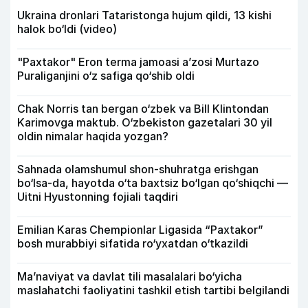
Ukraina dronlari Tataristonga hujum qildi, 13 kishi
halok bo‘ldi (video)
"Paxtakor" Eron terma jamoasi a’zosi Murtazo
Puraliganjini o‘z safiga qo‘shib oldi
Chak Norris tan bergan o‘zbek va Bill Klintondan
Karimovga maktub. O‘zbekiston gazetalari 30 yil
oldin nimalar haqida yozgan?
Sahnada olamshumul shon-shuhratga erishgan
bo‘lsa-da, hayotda o‘ta baxtsiz bo‘lgan qo‘shiqchi —
Uitni Hyustonning fojiali taqdiri
Emilian Karas Chempionlar Ligasida “Paxtakor”
bosh murabbiyi sifatida ro‘yxatdan o‘tkazildi
Ma’naviyat va davlat tili masalalari bo‘yicha
maslahatchi faoliyatini tashkil etish tartibi belgilandi