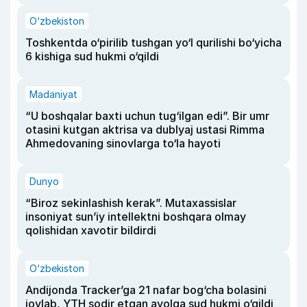
O‘zbekiston
Toshkentda o‘pirilib tushgan yo‘l qurilishi bo‘yicha
6 kishiga sud hukmi o‘qildi
Madaniyat
“U boshqalar baxti uchun tug‘ilgan edi”. Bir umr
otasini kutgan aktrisa va dublyaj ustasi Rimma
Ahmedovaning sinovlarga to‘la hayoti
Dunyo
“Biroz sekinlashish kerak”. Mutaxassislar
insoniyat sun’iy intellektni boshqara olmay
qolishidan xavotir bildirdi
O‘zbekiston
Andijonda Tracker’ga 21 nafar bog‘cha bolasini
joylab, YTH sodir etgan ayolga sud hukmi o‘qildi