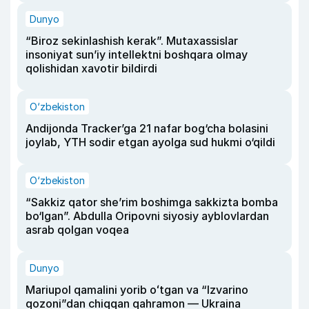
Dunyo
“Biroz sekinlashish kerak”. Mutaxassislar
insoniyat sun’iy intellektni boshqara olmay
qolishidan xavotir bildirdi
O‘zbekiston
Andijonda Tracker’ga 21 nafar bog‘cha bolasini
joylab, YTH sodir etgan ayolga sud hukmi o‘qildi
O‘zbekiston
“Sakkiz qator she’rim boshimga sakkizta bomba
bo‘lgan”. Abdulla Oripovni siyosiy ayblovlardan
asrab qolgan voqea
Dunyo
Mariupol qamalini yorib oʻtgan va “Izvarino
qozoni”dan chiqqan qahramon — Ukraina