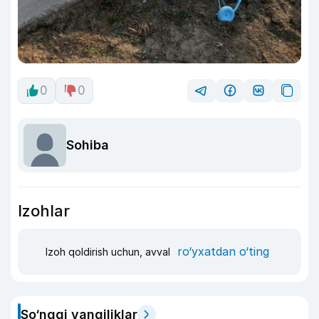
0
0
Sohiba
Izohlar
ro‘yxatdan o‘ting
Izoh qoldirish uchun, avval
So‘nggi yangiliklar