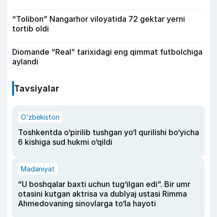
“Tolibon” Nangarhor viloyatida 72 gektar yerni
tortib oldi
Diomande “Real” tarixidagi eng qimmat futbolchiga
aylandi
Tavsiyalar
O‘zbekiston
Toshkentda o‘pirilib tushgan yo‘l qurilishi bo‘yicha
6 kishiga sud hukmi o‘qildi
Madaniyat
“U boshqalar baxti uchun tug‘ilgan edi”. Bir umr
otasini kutgan aktrisa va dublyaj ustasi Rimma
Ahmedovaning sinovlarga to‘la hayoti