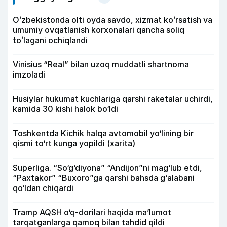
Oʻzbekistonda olti oyda savdo, xizmat koʻrsatish va
umumiy ovqatlanish korxonalari qancha soliq
toʻlagani ochiqlandi
Vinisius “Real” bilan uzoq muddatli shartnoma
imzoladi
Husiylar hukumat kuchlariga qarshi raketalar uchirdi,
kamida 30 kishi halok bo‘ldi
Toshkentda Kichik halqa avtomobil yo‘lining bir
qismi to‘rt kunga yopildi (xarita)
Superliga. “So‘g‘diyona” “Andijon”ni mag‘lub etdi,
“Paxtakor” “Buxoro”ga qarshi bahsda g‘alabani
qo‘ldan chiqardi
Tramp AQSH o‘q-dorilari haqida ma’lumot
tarqatganlarga qamoq bilan tahdid qildi