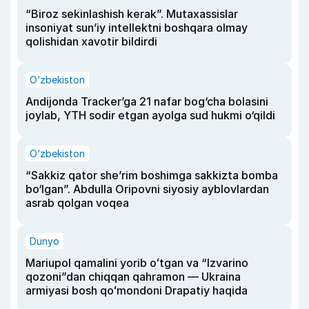
“Biroz sekinlashish kerak”. Mutaxassislar
insoniyat sun’iy intellektni boshqara olmay
qolishidan xavotir bildirdi
O‘zbekiston
Andijonda Tracker’ga 21 nafar bog‘cha bolasini
joylab, YTH sodir etgan ayolga sud hukmi o‘qildi
O‘zbekiston
“Sakkiz qator she’rim boshimga sakkizta bomba
bo‘lgan”. Abdulla Oripovni siyosiy ayblovlardan
asrab qolgan voqea
Dunyo
Mariupol qamalini yorib oʻtgan va “Izvarino
qozoni”dan chiqqan qahramon — Ukraina
armiyasi bosh qoʻmondoni Drapatiy haqida