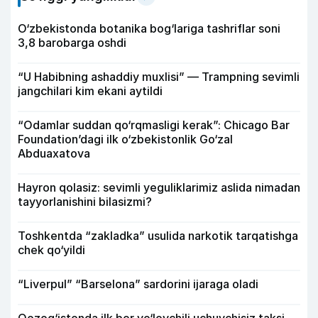
O‘zbekistonda botanika bog‘lariga tashriflar soni
3,8 barobarga oshdi
“U Habibning ashaddiy muxlisi” — Trampning sevimli
jangchilari kim ekani aytildi
“Odamlar suddan qo‘rqmasligi kerak”: Chicago Bar
Foundation’dagi ilk o‘zbekistonlik Go‘zal
Abduaxatova
Hayron qolasiz: sevimli yeguliklarimiz aslida nimadan
tayyorlanishini bilasizmi?
Toshkentda “zakladka” usulida narkotik tarqatishga
chek qo‘yildi
“Liverpul” “Barselona” sardorini ijaraga oladi
Qozog‘istonda ilk bor yo‘lovchili uchuvchisiz taksi