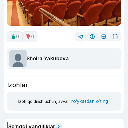
0
0
Shoira Yakubova
Izohlar
ro‘yxatdan o‘ting
Izoh qoldirish uchun, avval
So‘nggi yangiliklar