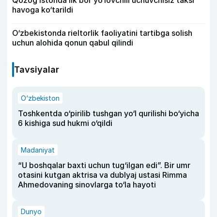
havoga ko‘tarildi
O‘zbekistonda rieltorlik faoliyatini tartibga solish
uchun alohida qonun qabul qilindi
Tavsiyalar
O‘zbekiston
Toshkentda o‘pirilib tushgan yo‘l qurilishi bo‘yicha
6 kishiga sud hukmi o‘qildi
Madaniyat
“U boshqalar baxti uchun tug‘ilgan edi”. Bir umr
otasini kutgan aktrisa va dublyaj ustasi Rimma
Ahmedovaning sinovlarga to‘la hayoti
Dunyo