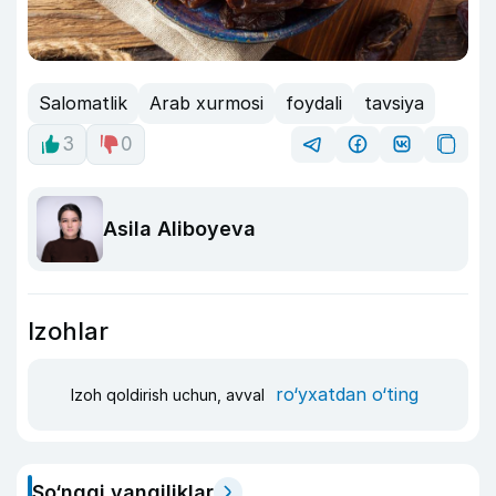
Salomatlik
Arab xurmosi
foydali
tavsiya
3
0
Asila Aliboyeva
Izohlar
ro‘yxatdan o‘ting
Izoh qoldirish uchun, avval
So‘nggi yangiliklar