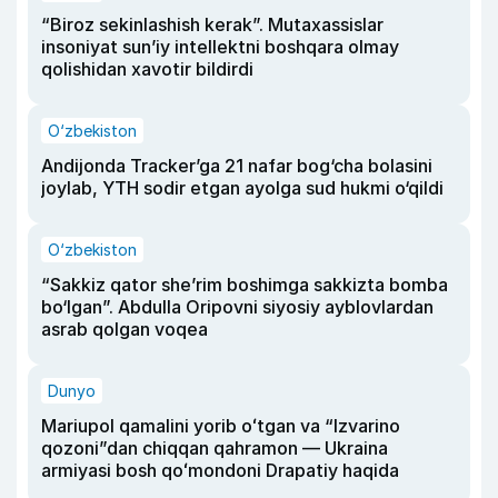
“Biroz sekinlashish kerak”. Mutaxassislar
insoniyat sun’iy intellektni boshqara olmay
qolishidan xavotir bildirdi
O‘zbekiston
Andijonda Tracker’ga 21 nafar bog‘cha bolasini
joylab, YTH sodir etgan ayolga sud hukmi o‘qildi
O‘zbekiston
“Sakkiz qator she’rim boshimga sakkizta bomba
bo‘lgan”. Abdulla Oripovni siyosiy ayblovlardan
asrab qolgan voqea
Dunyo
Mariupol qamalini yorib oʻtgan va “Izvarino
qozoni”dan chiqqan qahramon — Ukraina
armiyasi bosh qoʻmondoni Drapatiy haqida