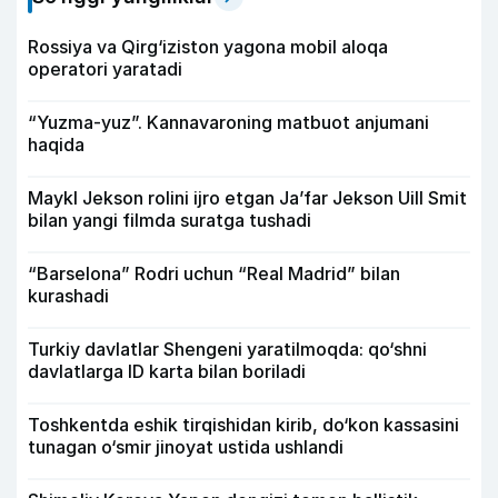
Rossiya va Qirg‘iziston yagona mobil aloqa
operatori yaratadi
“Yuzma-yuz”. Kannavaroning matbuot anjumani
haqida
Maykl Jekson rolini ijro etgan Ja’far Jekson Uill Smit
bilan yangi filmda suratga tushadi
“Barselona” Rodri uchun “Real Madrid” bilan
kurashadi
Turkiy davlatlar Shengeni yaratilmoqda: qo‘shni
davlatlarga ID karta bilan boriladi
Toshkentda eshik tirqishidan kirib, do‘kon kassasini
tunagan o‘smir jinoyat ustida ushlandi