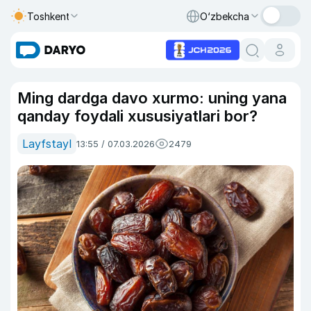
Toshkent
O‘zbekcha
Ming dardga davo xurmo: uning yana
qanday foydali xususiyatlari bor?
Layfstayl
13:55 / 07.03.2026
2479