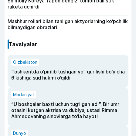
Shimoliy Koreya Yapon dengizi tomon ballistik
raketa uchirdi
Mashhur rollari bilan tanilgan aktyorlarning ko‘pchilik
bilmaydigan obrazlari
Tavsiyalar
O‘zbekiston
Toshkentda o‘pirilib tushgan yo‘l qurilishi bo‘yicha
6 kishiga sud hukmi o‘qildi
Madaniyat
“U boshqalar baxti uchun tug‘ilgan edi”. Bir umr
otasini kutgan aktrisa va dublyaj ustasi Rimma
Ahmedovaning sinovlarga to‘la hayoti
Dunyo