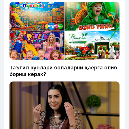
Таътил кунлари болаларни қаерга олиб
бориш керак?