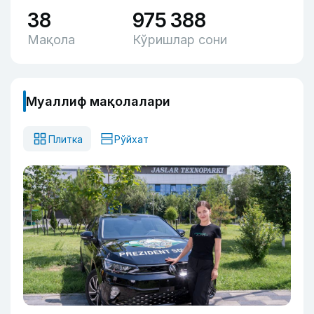
38
975 388
Мақола
Кўришлар сони
Муаллиф мақолалари
Плитка
Рўйхат