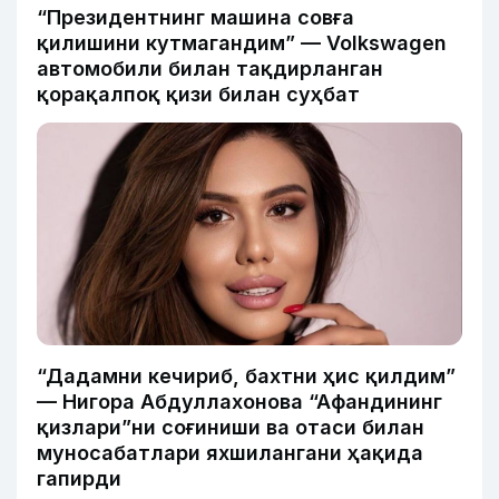
“Президентнинг машина совға
қилишини кутмагандим” — Volkswagen
автомобили билан тақдирланган
қорақалпоқ қизи билан суҳбат
“Дадамни кечириб, бахтни ҳис қилдим”
— Нигора Абдуллахонова “Афандининг
қизлари”ни соғиниши ва отаси билан
муносабатлари яхшилангани ҳақида
гапирди