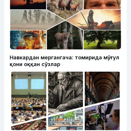
Навкардан мергангача: томирида мўғул
қони оққан сўзлар