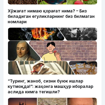
Хўжағат нимаю қорағат нима? – Биз
биладиган егуликларнинг биз билмаган
номлари
“Туринг, жаноб, сизни буюк ишлар
кутмоқда!”: жаҳонга машҳур иборалар
аслида кимга тегишли?