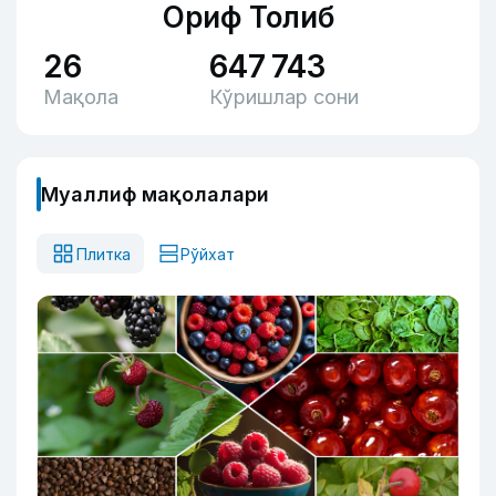
Ориф Толиб
26
647 743
Мақола
Кўришлар сони
Муаллиф мақолалари
Плитка
Рўйхат