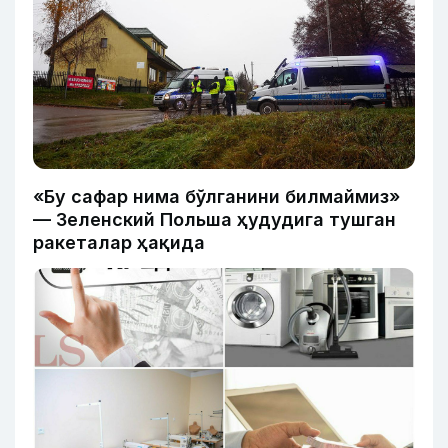
«Бу сафар нима бўлганини билмаймиз»
— Зеленский Польша ҳудудига тушган
ракеталар ҳақида