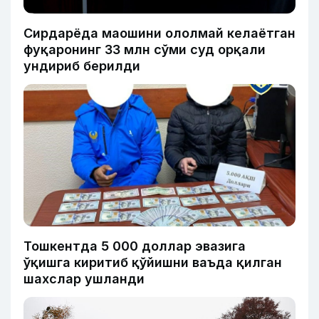
Сирдарёда маошини ололмай келаётган
фуқаронинг 33 млн сўми суд орқали
ундириб берилди
Тошкентда 5 000 доллар эвазига
ўқишга киритиб қўйишни ваъда қилган
шахслар ушланди