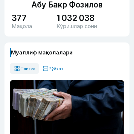
Абу Бакр Фозилов
377
1 032 038
Мақола
Кўришлар сони
Муаллиф мақолалари
Плитка
Рўйхат