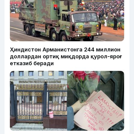
Ҳиндистон Арманистонга 244 миллион
доллардан ортиқ миқдорда қурол-яроғ
етказиб беради