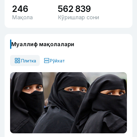
246
562 839
Мақола
Кўришлар сони
Муаллиф мақолалари
Плитка
Рўйхат