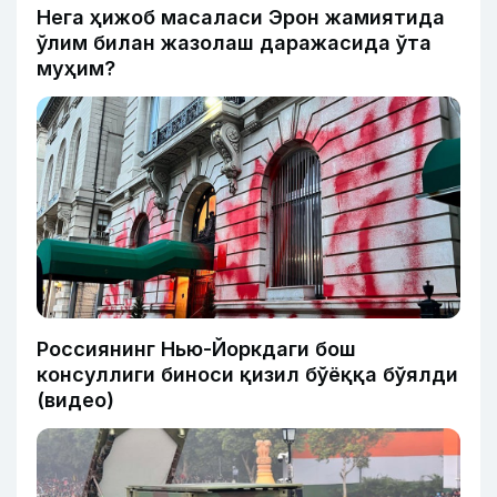
Нега ҳижоб масаласи Эрон жамиятида
ўлим билан жазолаш даражасида ўта
муҳим?
Россиянинг Нью-Йоркдаги бош
консуллиги биноси қизил бўёққа бўялди
(видео)