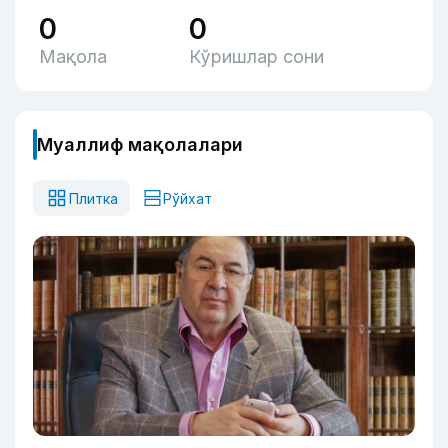
0
0
Мақола
Кўришлар сони
Муаллиф мақолалари
Плитка
Рўйхат