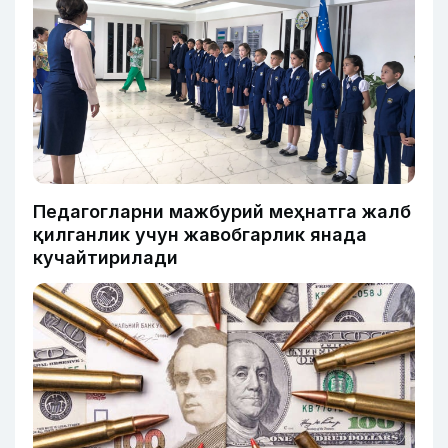
Педагогларни мажбурий меҳнатга жалб
қилганлик учун жавобгарлик янада
кучайтирилади