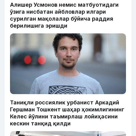
Алишер Усмонов немис матбуотидаги
ўзига нисбатан айбловлар илгари
сурилган мақолалар бўйича раддия
берилишига эришди
Таниқли россиялик урбанист Аркадий
Гершман Тошкент шаҳар ҳокимлигининг
Келес йўлини таъмирлаш лойиҳасини
кескин танқид қилди