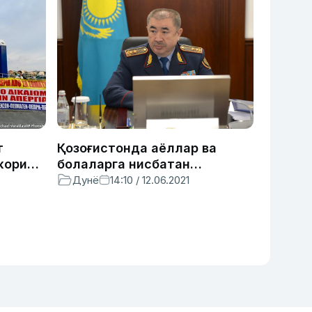
т
Қозоғистонда аёллар ва
жорий
болаларга нисбатан
унга
жиноятлар фақат аёл
Дунё
14:10 / 12.06.2021
терговчилар томонидан
текширилади