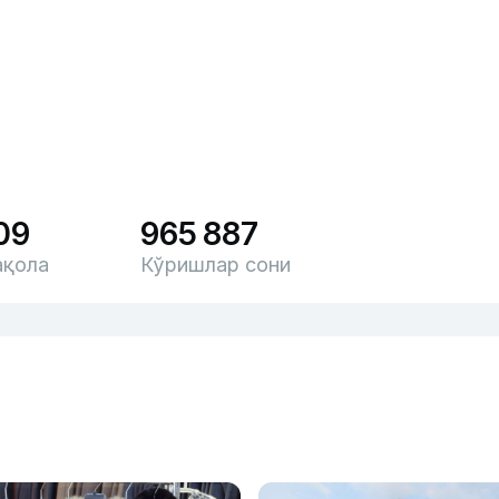
09
965 887
қола
Кўришлар сони