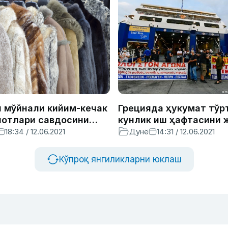
 мўйнали кийим-кечак
Грецияда ҳукумат тўр
отлари савдосини
кунлик иш ҳафтасини 
аган дунёдаги
қилмоқчи. Аҳоли эса б
18:34 / 12.06.2021
Дунё
14:31 / 12.06.2021
и мамлакат бўлди
қарши намойишлар
ўтказмоқда
Кўпроқ янгиликларни юклаш