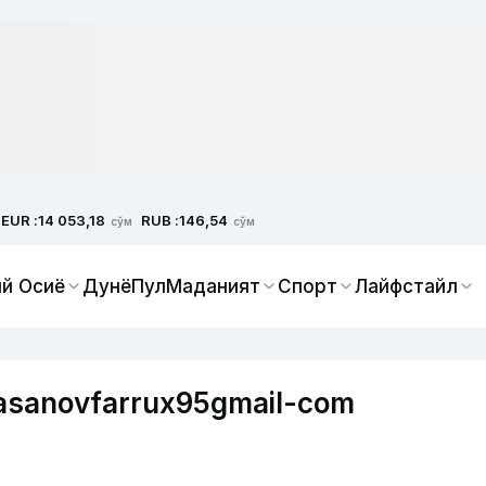
EUR :
RUB :
14 053,18
146,54
сўм
сўм
й Осиё
Дунё
Пул
Маданият
Спорт
Лайфстайл
asanovfarrux95gmail-com