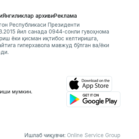
и
Янгиликлар архиви
Реклама
стон Республикаси Президенти
3.2015 йил санада 0944-сонли гувоҳнома
риш ёки қисман иқтибос келтиришга,
айтига гиперхавола мавжуд бўлган ва/ёки
ади.
лиши мумкин.
Ишлаб чиқувчи:
Online Service Group