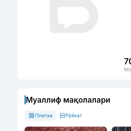
7
Ма
Муаллиф мақолалари
Плитка
Рўйхат