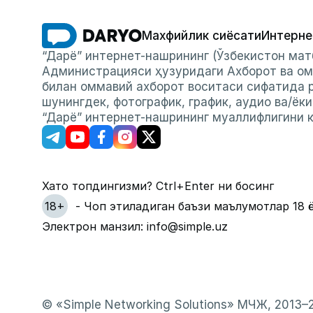
Махфийлик сиёсати
Интерне
“Дарё” интернет-нашрининг (Ўзбекистон мат
Администрацияси ҳузуридаги Ахборот ва ом
билан оммавий ахборот воситаси сифатида р
шунингдек, фотографик, график, аудио ва/ёк
“Дарё” интернет-нашрининг муаллифлигини к
Хато топдингизми? Ctrl+Enter ни босинг
18+
- Чоп этиладиган баъзи маълумотлар 18 
Электрон манзил: info@simple.uz
© «Simple Networking Solutions» МЧЖ, 2013–