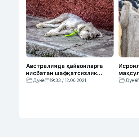
Австралияда ҳайвонларга
Исроил
нисбатан шафқатсизлик
маҳсул
бўйича судланган одамларга
тақиқл
Дунё
19:33 / 12.06.2021
Дунё
уй ҳайвонларини боқиш
биринч
тақиқланди