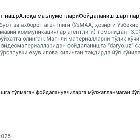
т-нашр
Алоқа маълумотлари
Фойдаланиш шартлар
буот ва ахборот агентлиги (ЎзМАА, ҳозирги Ўзбеки
мавий коммуникациялар агентлиги) томонидан 13.0
ўйхатга олинган. Матнли материалларни тўлиқ кўчи
и видеоматериалларидан фойдаланишга “daryo.uz” с
ўрсатувчи ёзув илова қилинган тақдирда йўл қўйил
ёшга тўлмаган фойдаланувчиларга мўлжалланмаган бў
2025