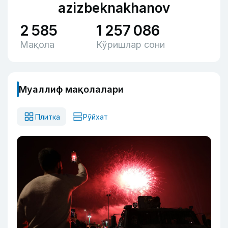
azizbeknakhanov
2 585
1 257 086
Мақола
Кўришлар сони
Муаллиф мақолалари
Плитка
Рўйхат