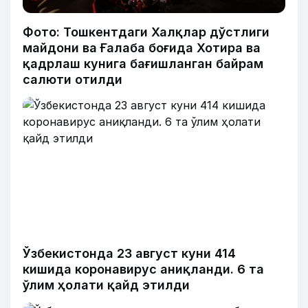
Фото: Тошкентдаги Халқлар дўстлиги
майдони ва Ғалаба боғида Хотира ва
қадрлаш кунига бағишланган байрам
салюти отилди
Ўзбекистонда 23 август куни 414
кишида коронавирус аниқланди. 6 та
ўлим ҳолати қайд этилди