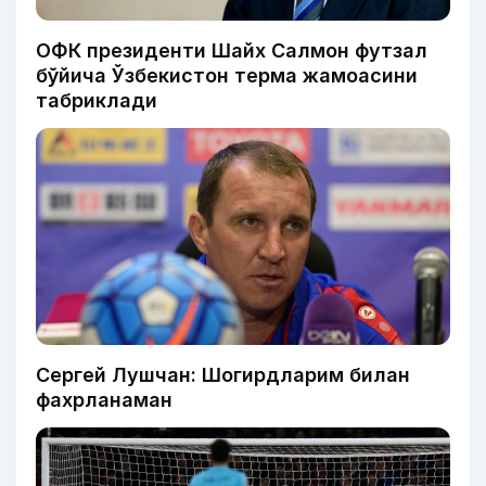
ОФК президенти Шайх Салмон футзал
бўйича Ўзбекистон терма жамоасини
табриклади
Сергей Лушчан: Шогирдларим билан
фахрланаман