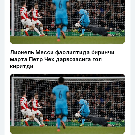
Лионель Месси фаолиятида биринчи
марта Петр Чех дарвозасига гол
киритди