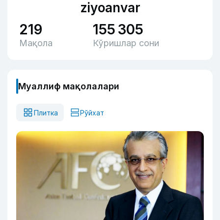
ziyoanvar
219
155 305
Мақола
Кўришлар сони
Муаллиф мақолалари
Плитка
Рўйхат