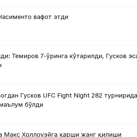
Насименто вафот этди
ди: Темиров 7-ўринга кўтарилди, Гусков эс
н
огдан Гусков UFC Fight Night 282 турнирид
 маълум бўлди
а Макс Холлоуэйга қарши жанг қилиши