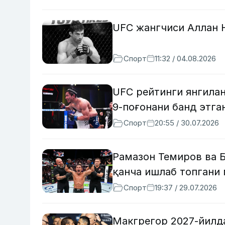
UFC жангчиси Аллан 
Спорт
11:32 / 04.08.2026
UFC рейтинги янгилан
9-поғонани банд этга
Спорт
20:55 / 30.07.2026
Рамазон Темиров ва Б
қанча ишлаб топгани
Спорт
19:37 / 29.07.2026
Макгрегор 2027-йилд