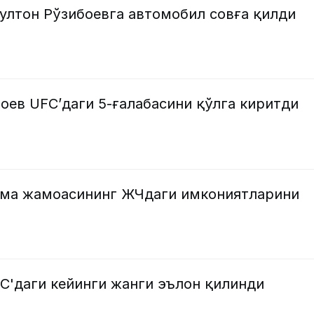
ултон Рўзибоевга автомобил совға қилди
оев UFC’даги 5-ғалабасини қўлга киритди
рма жамоасининг ЖЧдаги имкониятларини
C'даги кейинги жанги эълон қилинди