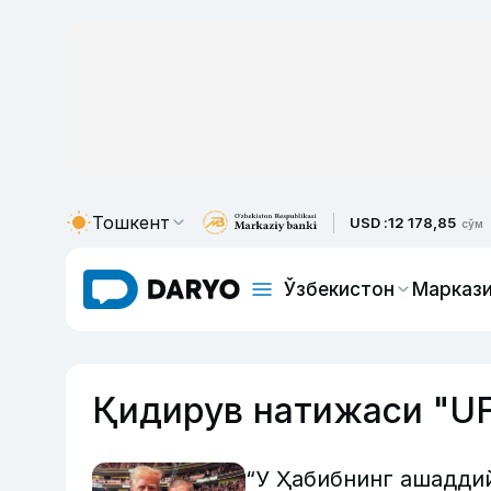
Тошкент
USD :
12 178,85
сўм
Ўзбекистон
Маркази
Қидирув натижаси "U
“У Ҳабибнинг ашадди