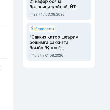
)
21 нафар боғча
боласини жойлаб, ЙТҲ
содир этган аёлга суд
23:41 / 03.08.2026
ҳукми ўқилди
Ўзбекистон
“Саккиз қатор шеърим
бошимга саккизта
бомба бўлган”.
Абдулла Ориповни
12:24 / 01.08.2026
сиёсий айбловлардан
асраб қолган воқеа
и