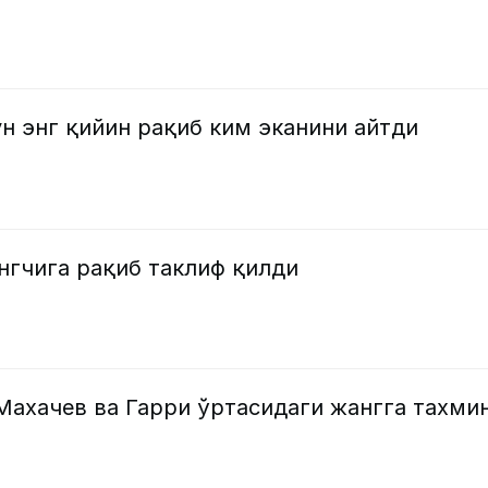
н энг қийин рақиб ким эканини айтди
нгчига рақиб таклиф қилди
Махачев ва Гарри ўртасидаги жангга тахми