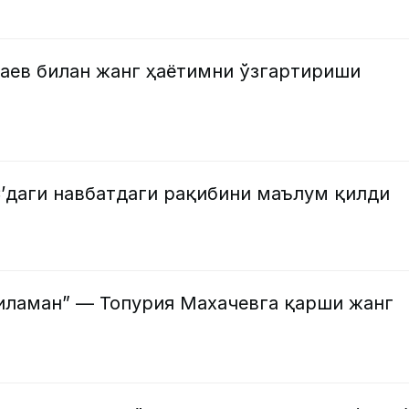
лаев билан жанг ҳаётимни ўзгартириши
’даги навбатдаги рақибини маълум қилди
иламан” — Топурия Махачевга қарши жанг