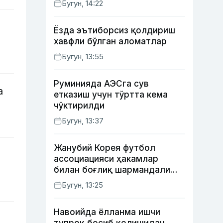
Бугун, 14:22
Ёзда эътиборсиз қолдириш
хавфли бўлган аломатлар
Бугун, 13:55
Руминияда АЭСга сув
а
етказиш учун тўртта кема
чўктирилди
Бугун, 13:37
Жанубий Корея футбол
а
ассоциацияси ҳакамлар
билан боғлиқ шармандали
ҳолат бўйича баёнот берди
Бугун, 13:25
Навоийда ёлланма ишчи