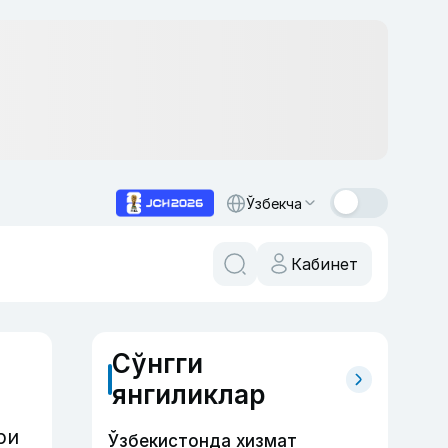
Ўзбекча
Кабинет
Сўнгги
янгиликлар
ри
Ўзбекистонда хизмат