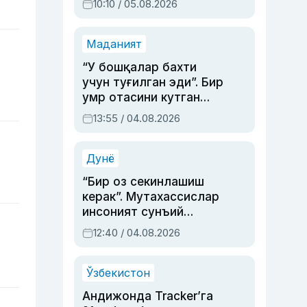
10:10 / 05.08.2026
Маданият
“У бошқалар бахти
учун туғилган эди”. Бир
умр отасини кутган
актриса ва дубльяж
13:55 / 04.08.2026
устаси Римма
Аҳмедованинг
синовларга тўла ҳаёти
Дунё
“Бир оз секинлашиш
керак”. Мутахассислар
инсоният сунъий
интеллектни бошқара
12:40 / 04.08.2026
олмай қолишидан
хавотир билдирди
Ўзбекистон
Андижонда Tracker’га