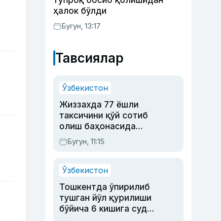
тупроқ босиб қолишидан
ҳалок бўлди
Бугун, 13:17
Тавсиялар
Ўзбекистон
Жиззахда 77 ёшли
таксичини қўй сотиб
олиш баҳонасида
яйловга олиб бориб
Бугун, 11:15
ўлдирган йигит 20
йилга қамалди
Ўзбекистон
Тошкентда ўпирилиб
тушган йўл қурилиши
бўйича 6 кишига суд
ҳукми ўқилди