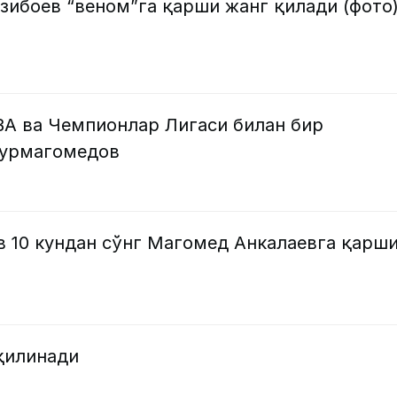
зибоев “веном”га қарши жанг қилади (фото
BA ва Чемпионлар Лигаси билан бир
Нурмагомедов
в 10 кундан сўнг Магомед Анкалаевга қарш
қилинади