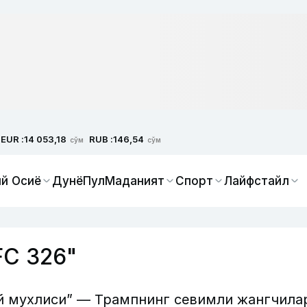
EUR :
RUB :
14 053,18
146,54
сўм
сўм
й Осиё
Дунё
Пул
Маданият
Спорт
Лайфстайл
FC 326"
й мухлиси” — Трампнинг севимли жангчила