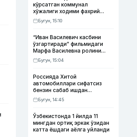
кўрсатган коммунал
хўжалиги ходими фахрий
унвони таъсис этилиши
Бугун, 15:10
мумкин
“Иван Василевич касбини
ўзгартиради” фильмидаги
Марфа Василевна ролини
ижро этган актрисанинг
Бугун, 15:04
тақдири қандай кечди?
Россияда Хитой
автомобиллари сифатсиз
бензин сабаб ишдан
чиқмоқда
Бугун, 14:45
н
Ўзбекистонда 1 йилда 11
мингдан ортиқ эркак ўзидан
катта ёшдаги аёлга уйланди