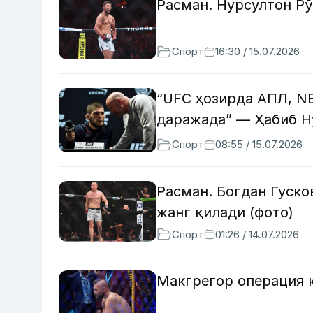
Расман. Нурсултон Рў
Спорт
16:30 / 15.07.2026
“UFC ҳозирда АПЛ, N
даражада” — Ҳабиб 
Спорт
08:55 / 15.07.2026
Расман. Богдан Гуско
жанг қилади (фото)
Спорт
01:26 / 14.07.2026
Макгрегор операция 