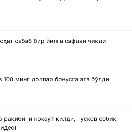
оҳат сабаб бир йилга сафдан чиқди
 100 минг доллар бонусга эга бўлди
 рақибини нокаут қилди, Гусков собиқ
идео)