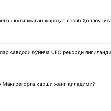
регор кутилмаган жароҳат сабаб Ҳоллоуэйг
алар савдоси бўйича UFC рекорди янгиланд
 Макгрегорга қарши жанг қиладими?