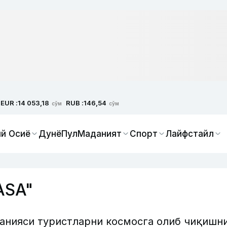
EUR :
RUB :
14 053,18
146,54
сўм
сўм
й Осиё
Дунё
Пул
Маданият
Спорт
Лайфстайл
ASA"
анияси туристларни космосга олиб чиқишн