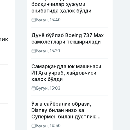
босқинчилар ҳужуми
оқибатида ҳалок бўлди
Бугун, 15:40
Дунё бўйлаб Boeing 737 Мах
лик
самолётлари текширилади
Бугун, 15:20
Самарқандда юк машинаси
ЙТҲга учраб, ҳайдовчиси
ҳалок бўлди
Бугун, 15:03
Ўзга сайёралик образи,
Disney билан низо ва
Супермен билан дўстлик:
актёр Робин Уильямс ҳақида
Бугун, 14:50
кўпчилик билмайдиган