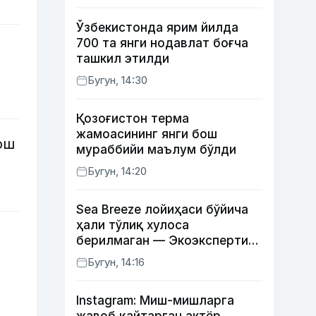
фактлар
Ўзбекистонда ярим йилда
700 та янги нодавлат боғча
ташкил этилди
Бугун, 14:30
Қозоғистон терма
жамоасининг янги бош
ош
мураббийи маълум бўлди
Бугун, 14:20
Sea Breeze лойиҳаси бўйича
ҳали тўлиқ хулоса
берилмаган — Экоэкспертиза
маркази
Бугун, 14:16
Instagram: Миш-мишларга