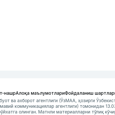
т-нашр
Алоқа маълумотлари
Фойдаланиш шартлар
буот ва ахборот агентлиги (ЎзМАА, ҳозирги Ўзбеки
мавий коммуникациялар агентлиги) томонидан 13.0
ўйхатга олинган. Матнли материалларни тўлиқ кўчи