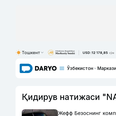
Тошкент
USD :
12 178,85
сўм
Ўзбекистон
Маркази
Қидирув натижаси "N
Жефф Безоснинг комп