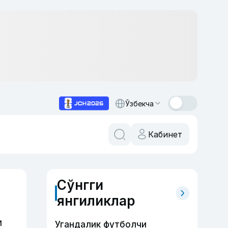
Ўзбекча
Кабинет
Сўнгги
янгиликлар
и
Угандалик футболчи