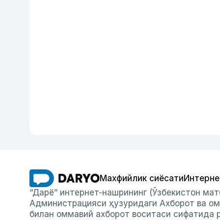
Махфийлик сиёсати
Интерне
“Дарё” интернет-нашрининг (Ўзбекистон мат
Администрацияси ҳузуридаги Ахборот ва ом
билан оммавий ахборот воситаси сифатида р