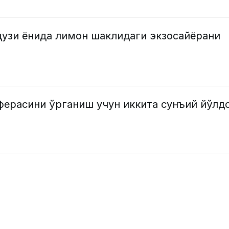
узи ёнида лимон шаклидаги экзосайёрани
ерасини ўрганиш учун иккита сунъий йўлд