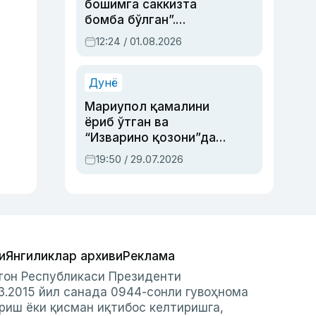
бошимга саккизта
бомба бўлган”.
Абдулла Ориповни
12:24 / 01.08.2026
сиёсий айбловлардан
асраб қолган воқеа
Дунё
Мариупол қамалини
ёриб ўтган ва
“Изварино қозони”дан
чиққан қаҳрамон —
19:50 / 29.07.2026
Украина армияси бош
қўмондони Драпатий
ҳақида
и
Янгиликлар архиви
Реклама
стон Республикаси Президенти
3.2015 йил санада 0944-сонли гувоҳнома
риш ёки қисман иқтибос келтиришга,