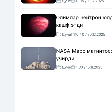
Дунё
18:05 / 21.12.2025
Олимлар нейтрон юлд
кашф этди
Дунё
16:40 / 20.12.2025
NASA Марс магнитосф
учирди
Дунё
11:30 / 15.11.2025