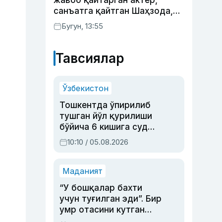
жавоб қайтарган актёр,
санъатга қайтган Шаҳзода,
йўлга асфалт ётқизган
Бугун, 13:55
Жаҳонгир Отажонов
Тавсиялар
Ўзбекистон
Тошкентда ўпирилиб
тушган йўл қурилиши
бўйича 6 кишига суд
ҳукми ўқилди
10:10 / 05.08.2026
Маданият
“У бошқалар бахти
учун туғилган эди”. Бир
умр отасини кутган
актриса ва дубльяж