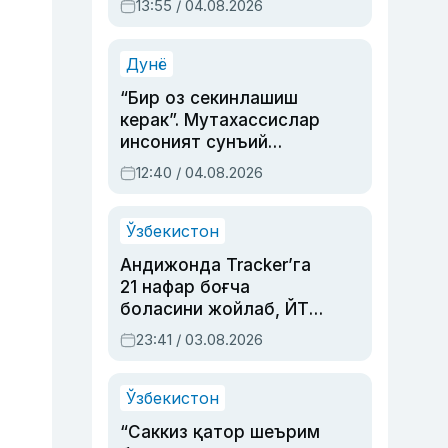
13:55 / 04.08.2026
устаси Римма
Аҳмедованинг
синовларга тўла ҳаёти
Дунё
“Бир оз секинлашиш
керак”. Мутахассислар
инсоният сунъий
интеллектни бошқара
12:40 / 04.08.2026
олмай қолишидан
хавотир билдирди
Ўзбекистон
Андижонда Tracker’га
21 нафар боғча
боласини жойлаб, ЙТҲ
содир этган аёлга суд
23:41 / 03.08.2026
ҳукми ўқилди
Ўзбекистон
“Саккиз қатор шеърим