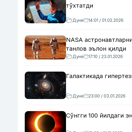
тўхтатди
Дунё
14:01 / 01.02.2026
NASA астронавтларни
танлов эълон қилди
Дунё
17:10 / 23.01.2026
Галактикада гиперте
Дунё
23:00 / 03.01.2026
Сўнгги 100 йилдаги э