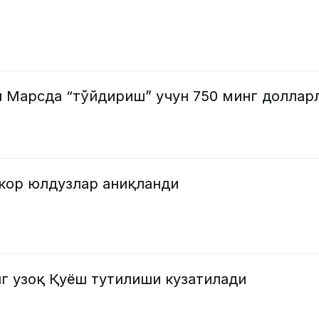
 Марсда “тўйдириш” учун 750 минг доллар
зкор юлдузлар аниқланди
нг узоқ Қуёш тутилиши кузатилади