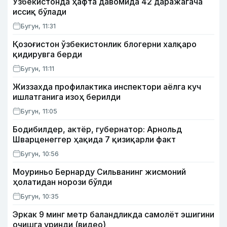
Ўзбекистонда ҳафта давомида 42 даражагача
иссиқ бўлади
Бугун, 11:31
Қозоғистон ўзбекистонлик блогерни халқаро
қидирувга берди
Бугун, 11:11
Жиззахда профилактика инспектори аёлга куч
ишлатганига изоҳ берилди
Бугун, 11:05
Бодибилдер, актёр, губернатор: Арнольд
Шварценеггер ҳақида 7 қизиқарли факт
Бугун, 10:56
Моуриньо Бернарду Сильванинг жисмоний
ҳолатидан норози бўлди
Бугун, 10:35
Эркак 9 минг метр баландликда самолёт эшигини
очишга уринди (видео)