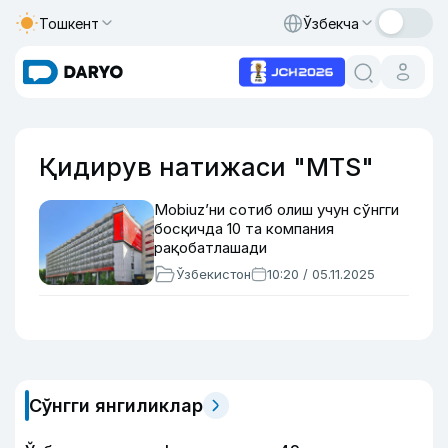
Тошкент
Ўзбекча
Қидирув натижаси "MTS"
Mobiuz’ни сотиб олиш учун сўнгги
босқичда 10 та компания
рақобатлашади
Ўзбекистон
10:20 / 05.11.2025
Сўнгги янгиликлар