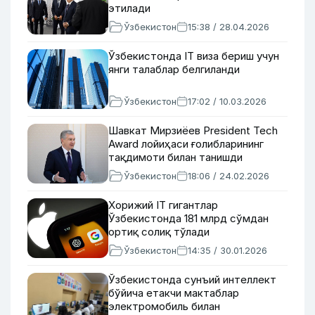
этилади
Ўзбекистон
15:38 / 28.04.2026
Ўзбекистонда IT виза бериш учун
янги талаблар белгиланди
Ўзбекистон
17:02 / 10.03.2026
Шавкат Мирзиёев President Tech
Award лойиҳаси ғолибларининг
тақдимоти билан танишди
Ўзбекистон
18:06 / 24.02.2026
Хорижий IT гигантлар
Ўзбекистонда 181 млрд сўмдан
ортиқ солиқ тўлади
Ўзбекистон
14:35 / 30.01.2026
Ўзбекистонда сунъий интеллект
бўйича етакчи мактаблар
электромобиль билан