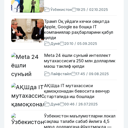
Ўзбекистон
19:25 / 02.10.2025
Трамп Оқ уйдаги кечки овқатда
Apple, Google ва бошқа IT
компаниялар раҳбарларини қабул
қилди
Дунё
20:10 / 05.09.2025
Meta 24 ёшли сунъий интеллект
мутахассисига 250 млн долларлик
маош таклиф қилди
Лайфстайл
17:45 / 09.08.2025
АҚШда IT мутахассиси
қамоқхонадан бевосита венчур
стартапида иш бошлади
Дунё
00:46 / 26.07.2025
Ўзбекистон маълумотларни локал
сақлаш талаби сабаб йилига 4,5
млрд долларгача йўқотмоқда —