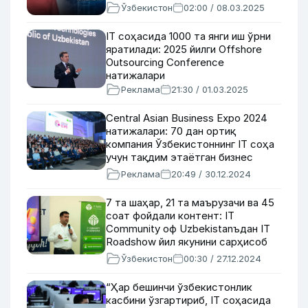
Ўзбекистон
02:00 / 08.03.2025
IT соҳасида 1000 та янги иш ўрни
яратилади: 2025 йилги Offshore
Outsourcing Conference
натижалари
Реклама
21:30 / 01.03.2025
Central Asian Business Expo 2024
натижалари: 70 дан ортиқ
компания Ўзбекистоннинг IT соҳа
учун тақдим этаётган бизнес
имкониятлари билан танишди
Реклама
20:49 / 30.12.2024
7 та шаҳар, 21 та маърузачи ва 45
соат фойдали контент: IT
Community оф Uzbekistanъдан IT
Roadshow йил якунини сарҳисоб
қилди
Ўзбекистон
00:30 / 27.12.2024
“Ҳар бешинчи ўзбекистонлик
касбини ўзгартириб, IT соҳасида