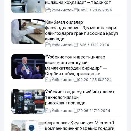
ишлашни хоҳлайди” – тадқиқот
Ўзбекистон
04:53 / 20.12.2024
Камбағал оилалар
фарзандларининг 3,5 минг нафари
олийгоҳларга грант асосида қабул
қилинади
Ўзбекистон
16:16 / 13.12.2024
“Ўзбекистон инвестициялар
киритишга энг қулай
мамлакатлардан биридир” —
Сербия собиқ президенти
Ўзбекистон
02:20 / 25.10.2024
Ўзбекистонда сунъий интеллект
технологиялари
ривожлантирилади
Ўзбекистон
20:06 / 17.10.2024
Фарғоналик ўқувчи қиз Microsoft
компаниясининг Ўзбекистондаги