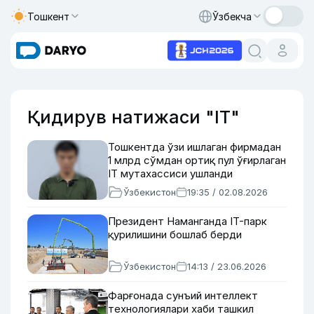
Тошкент
Ўзбекча
Қидирув натижаси "IT"
Тошкентда ўзи ишлаган фирмадан
1 млрд сўмдан ортиқ пул ўғирлаган
IT мутахассиси ушланди
Ўзбекистон
19:35 / 02.08.2026
Президент Наманганда IT-парк
қурилишини бошлаб берди
Ўзбекистон
14:13 / 23.06.2026
Фарғонада сунъий интеллект
технологиялари хаби ташкил