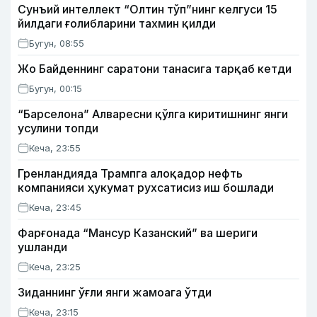
Сунъий интеллект “Олтин тўп”нинг келгуси 15
йилдаги ғолибларини тахмин қилди
Бугун, 08:55
Жо Байденнинг саратони танасига тарқаб кетди
Бугун, 00:15
“Барселона” Алваресни қўлга киритишнинг янги
усулини топди
Кеча, 23:55
Гренландияда Трампга алоқадор нефть
компанияси ҳукумат рухсатисиз иш бошлади
Кеча, 23:45
Фарғонада “Мансур Казанский” ва шериги
ушланди
Кеча, 23:25
Зиданнинг ўғли янги жамоага ўтди
Кеча, 23:15