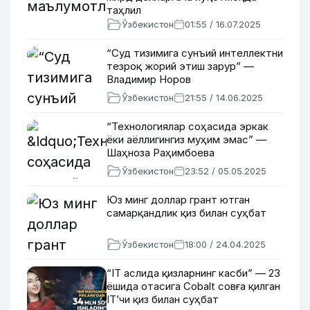
таҳлил
Ўзбекистон
01:55 / 16.07.2025
“Суд тизимига сунъий интеллектни
тезроқ жорий этиш зарур” —
Владимир Норов
Ўзбекистон
21:55 / 14.06.2025
“Технологиялар соҳасида эркак
ёки аёллигингиз муҳим эмас” —
Шаҳноза Раҳимбоева
Ўзбекистон
23:52 / 05.05.2025
Юз минг доллар грант ютган
самарқандлик қиз билан суҳбат
Ўзбекистон
18:00 / 24.04.2025
“IT аслида қизларнинг касби” — 23
ёшида отасига Cobalt совға қилган
IT’чи қиз билан суҳбат