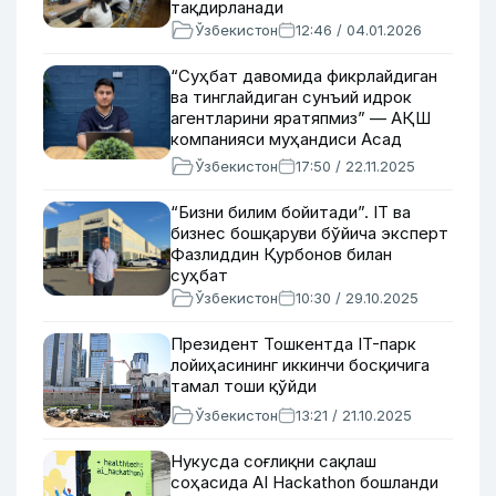
тақдирланади
Ўзбекистон
12:46 / 04.01.2026
“Суҳбат давомида фикрлайдиган
ва тинглайдиган сунъий идрок
агентларини яратяпмиз” — АҚШ
компанияси муҳандиси Асад
Усмонов билан суҳбат
Ўзбекистон
17:50 / 22.11.2025
“Бизни билим бойитади”. IT ва
бизнес бошқаруви бўйича эксперт
Фазлиддин Қурбонов билан
суҳбат
Ўзбекистон
10:30 / 29.10.2025
Президент Тошкентда IT-парк
лойиҳасининг иккинчи босқичига
тамал тоши қўйди
Ўзбекистон
13:21 / 21.10.2025
Нукусда соғлиқни сақлаш
соҳасида AI Hackathon бошланди