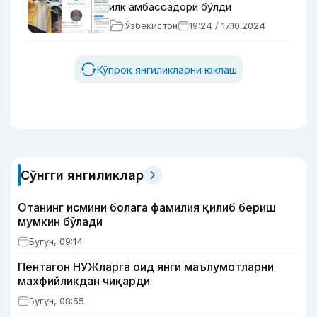
илк амбассадори бўлди
Ўзбекистон
19:24 / 17.10.2024
Кўпроқ янгиликларни юклаш
Сўнгги янгиликлар
Отанинг исмини болага фамилия қилиб бериш
мумкин бўлади
Бугун, 09:14
Пентагон НУЖларга оид янги маълумотларни
махфийликдан чиқарди
Бугун, 08:55