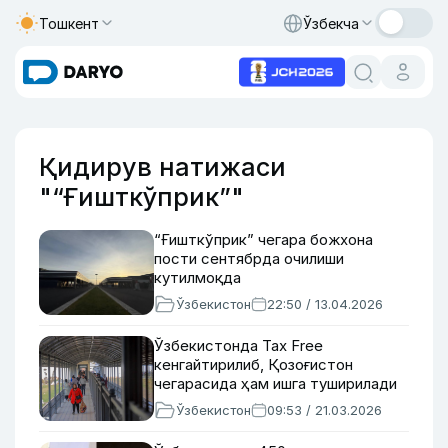
Тошкент
Ўзбекча
Қидирув натижаси
"“Ғишткўприк”"
“Ғишткўприк” чегара божхона
пости сентябрда очилиши
кутилмоқда
Ўзбекистон
22:50 / 13.04.2026
Ўзбекистонда Тах Free
кенгайтирилиб, Қозоғистон
чегарасида ҳам ишга туширилади
Ўзбекистон
09:53 / 21.03.2026