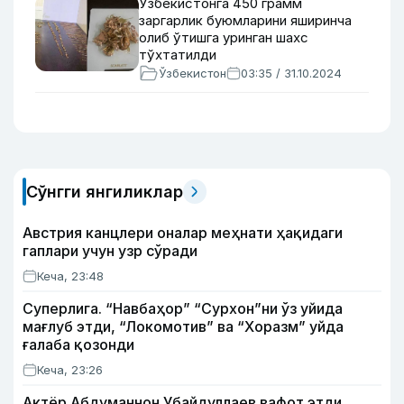
Ўзбекистонга 450 грамм
заргарлик буюмларини яширинча
олиб ўтишга уринган шахс
тўхтатилди
Ўзбекистон
03:35 / 31.10.2024
Сўнгги янгиликлар
Австрия канцлери оналар меҳнати ҳақидаги
гаплари учун узр сўради
Кеча, 23:48
Суперлига. “Навбаҳор” “Сурхон”ни ўз уйида
мағлуб этди, “Локомотив” ва “Хоразм” уйда
ғалаба қозонди
Кеча, 23:26
Актёр Абду­маннон Убайдуллаев вафот этди