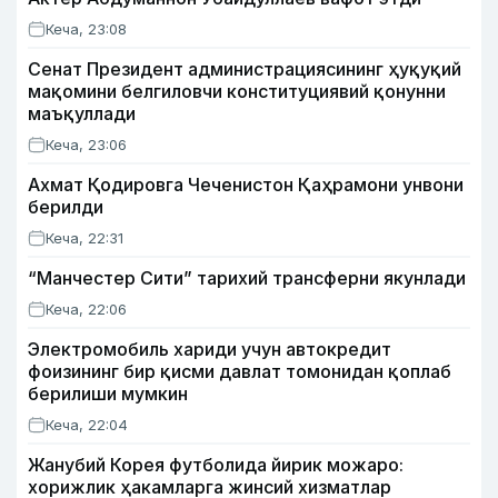
Кеча, 23:08
Сенат Президент администрациясининг ҳуқуқий
мақомини белгиловчи конституциявий қонунни
маъқуллади
Кеча, 23:06
Ахмат Қодировга Чеченистон Қаҳрамони унвони
берилди
Кеча, 22:31
“Манчестер Сити” тарихий трансферни якунлади
Кеча, 22:06
Электромобиль хариди учун автокредит
фоизининг бир қисми давлат томонидан қоплаб
берилиши мумкин
Кеча, 22:04
Жанубий Корея футболида йирик можаро:
хорижлик ҳакамларга жинсий хизматлар