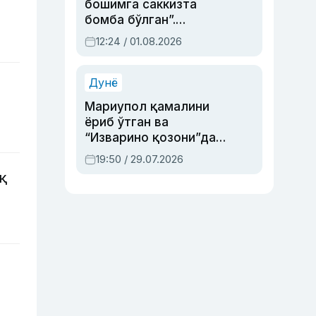
бошимга саккизта
бомба бўлган”.
Абдулла Ориповни
12:24 / 01.08.2026
сиёсий айбловлардан
асраб қолган воқеа
Дунё
Мариупол қамалини
ёриб ўтган ва
“Изварино қозони”дан
чиққан қаҳрамон —
19:50 / 29.07.2026
Украина армияси бош
қ
қўмондони Драпатий
ҳақида