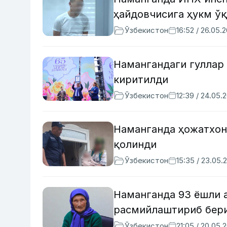
ҳайдовчисига ҳукм ў
Ўзбекистон
16:52 / 26.05.
Намангандаги гуллар
киритилди
Ўзбекистон
12:39 / 24.05.
Наманганда ҳожатхон
қолинди
Ўзбекистон
15:35 / 23.05.
Наманганда 93 ёшли 
расмийлаштириб бер
Ўзбекистон
21:05 / 20.05.