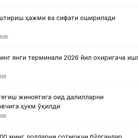
штириш ҳажми ва сифати оширилади
2026
инг янги терминали 2026 йил охиригача иш
2026
тегиш жиноятига оид далилларни
овчига ҳукм ўқилди
026
100 минг долларни сотмоқчи бўлганлар