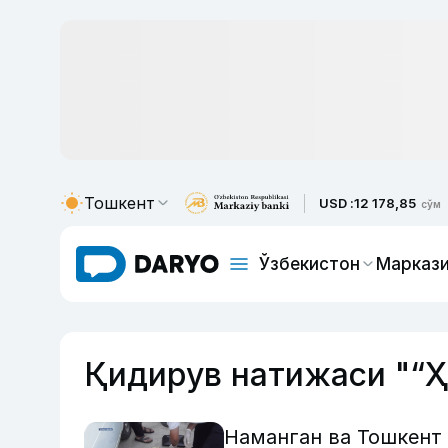
Тошкент
USD :
12 178,85
сўм
Ўзбекистон
Маркази
Қидирув натижаси "​“
Наманган ва Тошкент 