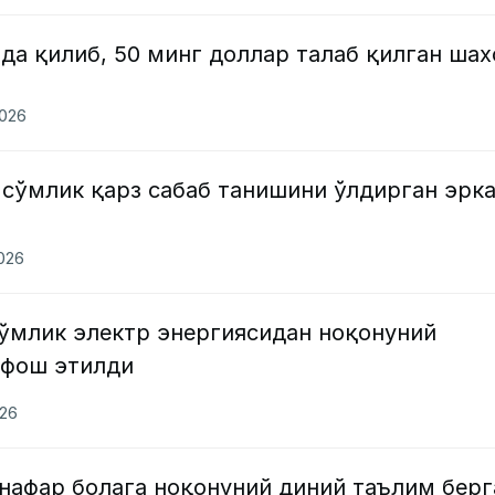
а қилиб, 50 минг доллар талаб қилган шах
2026
 сўмлик қарз сабаб танишини ўлдирган эрк
2026
сўмлик электр энергиясидан ноқонуний
 фош этилди
026
нафар болага ноқонуний диний таълим берг