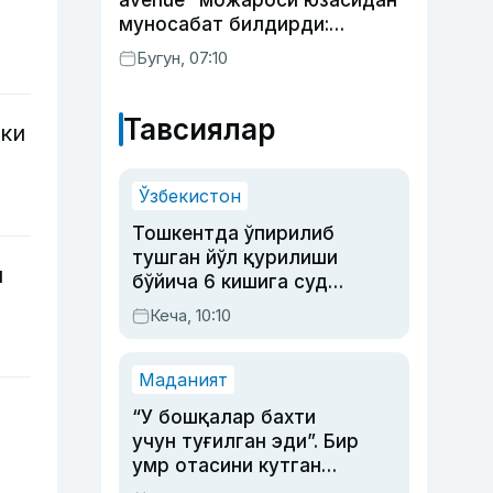
avenue” можароси юзасидан
муносабат билдирди:
қурилиш ишларининг 53
Бугун, 07:10
фоизи якунланган
Тавсиялар
кки
Ўзбекистон
Тошкентда ўпирилиб
тушган йўл қурилиши
и
бўйича 6 кишига суд
ҳукми ўқилди
Кеча, 10:10
Маданият
“У бошқалар бахти
учун туғилган эди”. Бир
умр отасини кутган
актриса ва дубльяж