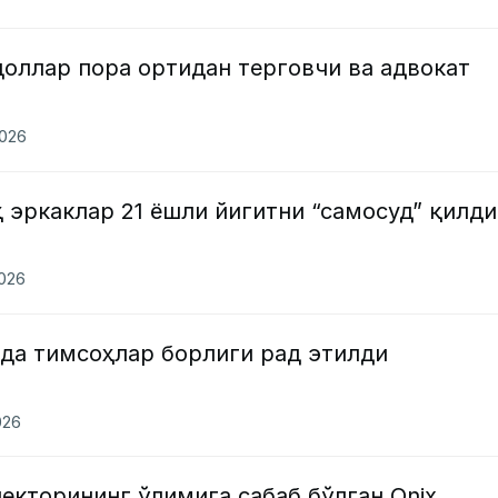
оллар пора ортидан терговчи ва адвокат
2026
 эркаклар 21 ёшли йигитни “самосуд” қилди
2026
ида тимсоҳлар борлиги рад этилди
026
екторининг ўлимига сабаб бўлган Onix