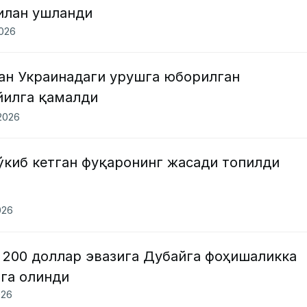
илан ушланди
2026
ан Украинадаги урушга юборилган
йилга қамалди
.2026
ўкиб кетган фуқаронинг жасади топилди
026
 200 доллар эвазига Дубайга фоҳишаликка
лга олинди
026