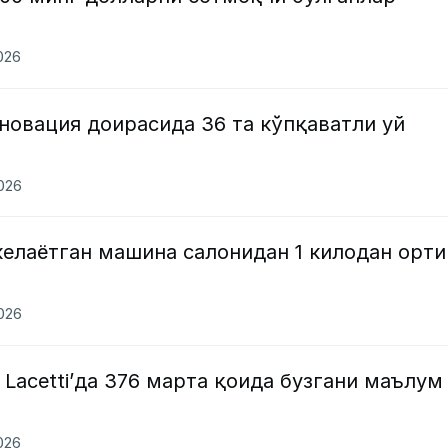
2026
новация доирасида 36 та кўпқаватли уй
2026
елаётган машина салонидан 1 килодан орти
2026
Lacetti’да 376 марта қоида бузгани маълум
2026