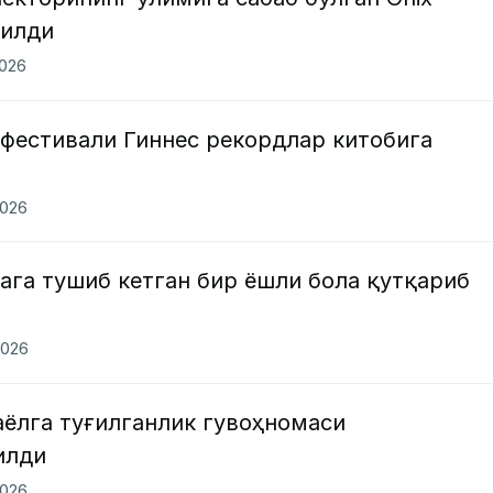
қилди
2026
 фестивали Гиннес рекордлар китобига
2026
ага тушиб кетган бир ёшли бола қутқариб
2026
аёлга туғилганлик гувоҳномаси
илди
2026