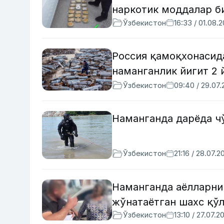
наркотик моддалар б
Ўзбекистон
16:33 / 01.08.
Россия қамоқхонасид
наманганлик йигит 2 
Ўзбекистон
09:40 / 29.07
Наманганда дарёда ч
Ўзбекистон
21:16 / 28.07.2
Наманганда аёлларни
жўнатаётган шахс қў
Ўзбекистон
13:10 / 27.07.2