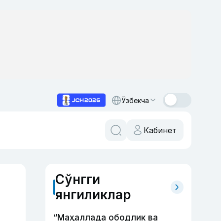
Ўзбекча
Кабинет
Сўнгги
янгиликлар
“Маҳаллада ободлик ва