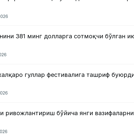
2026
нини 381 минг долларга сотмоқчи бўлган и
2026
халқаро гуллар фестивалига ташриф буюрд
2026
и ривожлантириш бўйича янги вазифаларни
2026