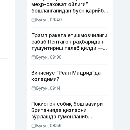
меҳр-саховат ойлиги”
бошланганидан буён қарийб
350 та экологик
Бугун, 09:40
ҳуқуқбузарлик аниқланди
Трамп ракета етишмовчилиги
сабаб Пентагон раҳбаридан
тушунтириш талаб қилди —
WP
Бугун, 09:30
Винисиус “Реал Мадрид”да
қоладими?
Бугун, 09:14
Покистон собиқ бош вазири
Британияда қизларни
зўрлашда гумонланиб
ушланган — The Guardian
Бугун, 08:59