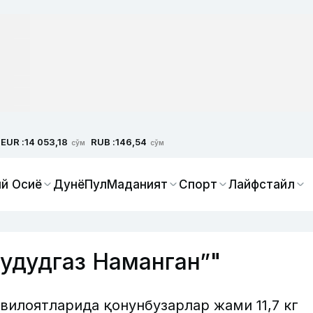
EUR :
RUB :
14 053,18
146,54
сўм
сўм
й Осиё
Дунё
Пул
Маданият
Спорт
Лайфстайл
Ҳудудгаз Наманган”"
вилоятларида қонунбузарлар жами 11,7 кг