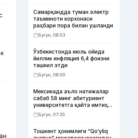
Самарқандда туман электр
с
таъминоти корхонаси
раҳбари пора билан ушланди
Бугун, 08:53
Ўзбекистонда июль ойида
ак
йиллик инфляция 6,4 фоизни
ташкил этди
Бугун, 08:00
Мексикада аъло натижалар
сабаб 58 минг абитуриент
университетга қайта имтиҳон
топширади
Бугун, 07:35
Тошкент ҳокимлиги “Qo‘yliq
ан