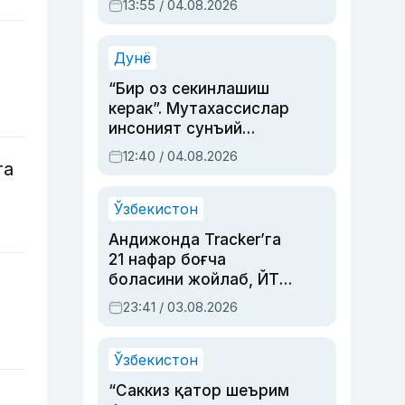
13:55 / 04.08.2026
устаси Римма
Аҳмедованинг
синовларга тўла ҳаёти
Дунё
“Бир оз секинлашиш
керак”. Мутахассислар
инсоният сунъий
интеллектни бошқара
12:40 / 04.08.2026
га
олмай қолишидан
хавотир билдирди
Ўзбекистон
Андижонда Tracker’га
21 нафар боғча
боласини жойлаб, ЙТҲ
содир этган аёлга суд
23:41 / 03.08.2026
ҳукми ўқилди
Ўзбекистон
“Саккиз қатор шеърим