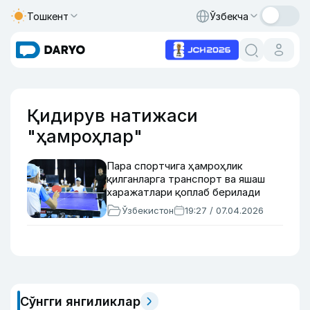
Тошкент
Ўзбекча
Қидирув натижаси
"ҳамроҳлар"
Пара спортчига ҳамроҳлик
қилганларга транспорт ва яшаш
харажатлари қоплаб берилади
Ўзбекистон
19:27 / 07.04.2026
Сўнгги янгиликлар