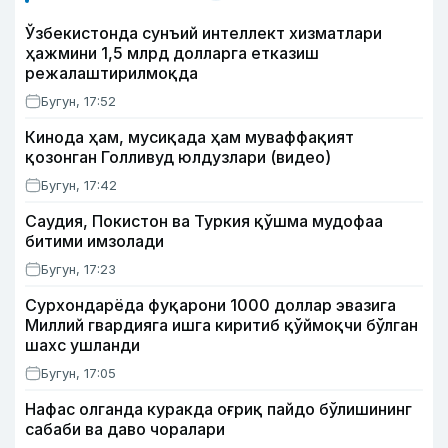
Ўзбекистонда сунъий интеллект хизматлари
ҳажмини 1,5 млрд долларга етказиш
режалаштирилмоқда
Бугун, 17:52
Кинода ҳам, мусиқада ҳам муваффақият
қозонган Голливуд юлдузлари (видео)
Бугун, 17:42
Саудия, Покистон ва Туркия қўшма мудофаа
битими имзолади
Бугун, 17:23
Сурхондарёда фуқарони 1000 доллар эвазига
Миллий гвардияга ишга киритиб қўймоқчи бўлган
шахс ушланди
Бугун, 17:05
Нафас олганда куракда оғриқ пайдо бўлишининг
сабаби ва даво чоралари