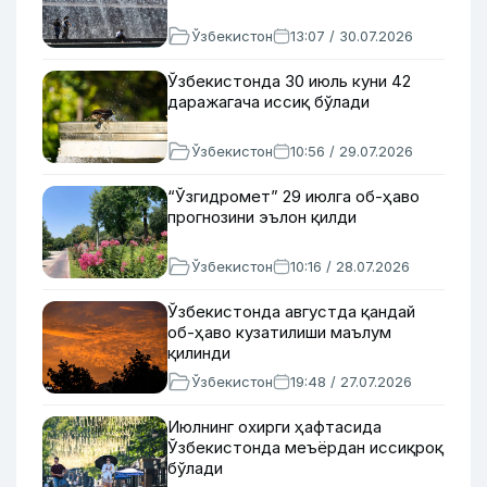
Ўзбекистон
13:07 / 30.07.2026
Ўзбекистонда 30 июль куни 42
даражагача иссиқ бўлади
Ўзбекистон
10:56 / 29.07.2026
“Ўзгидромет” 29 июлга об-ҳаво
прогнозини эълон қилди
Ўзбекистон
10:16 / 28.07.2026
Ўзбекистонда августда қандай
об-ҳаво кузатилиши маълум
қилинди
Ўзбекистон
19:48 / 27.07.2026
Июлнинг охирги ҳафтасида
Ўзбекистонда меъёрдан иссиқроқ
бўлади