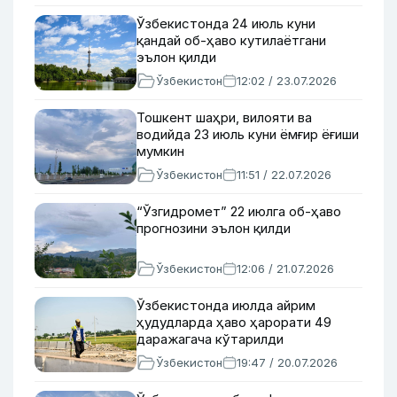
Ўзбекистонда 24 июль куни
қандай об-ҳаво кутилаётгани
эълон қилди
Ўзбекистон
12:02 / 23.07.2026
Тошкент шаҳри, вилояти ва
водийда 23 июль куни ёмғир ёғиши
мумкин
Ўзбекистон
11:51 / 22.07.2026
“Ўзгидромет” 22 июлга об-ҳаво
прогнозини эълон қилди
Ўзбекистон
12:06 / 21.07.2026
Ўзбекистонда июлда айрим
ҳудудларда ҳаво ҳарорати 49
даражагача кўтарилди
Ўзбекистон
19:47 / 20.07.2026