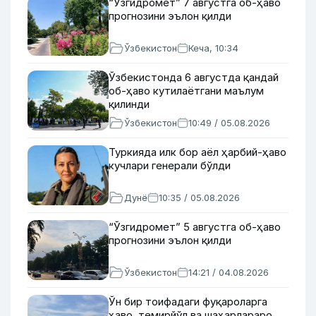
“Ўзгидромет” 7 августга об-ҳаво
прогнозини эълон қилди
Ўзбекистон
Кеча, 10:34
Ўзбекистонда 6 августда қандай
об-ҳаво кутилаётгани маълум
қилинди
Ўзбекистон
10:49 / 05.08.2026
Туркияда илк бор аёл ҳарбий-ҳаво
кучлари генерали бўлди
Дунё
10:35 / 05.08.2026
“Ўзгидромет” 5 августга об-ҳаво
прогнозини эълон қилди
Ўзбекистон
14:21 / 04.08.2026
Ўн бир тоифадаги фуқароларга
ҳаво, темирйўл ва шаҳарлараро