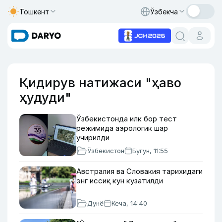
Тошкент
Ўзбекча
Қидирув натижаси "ҳаво
ҳудуди"
Ўзбекистонда илк бор тест
режимида аэрологик шар
учирилди
Ўзбекистон
Бугун, 11:55
Австралия ва Словакия тарихидаги
энг иссиқ кун кузатилди
Дунё
Кеча, 14:40