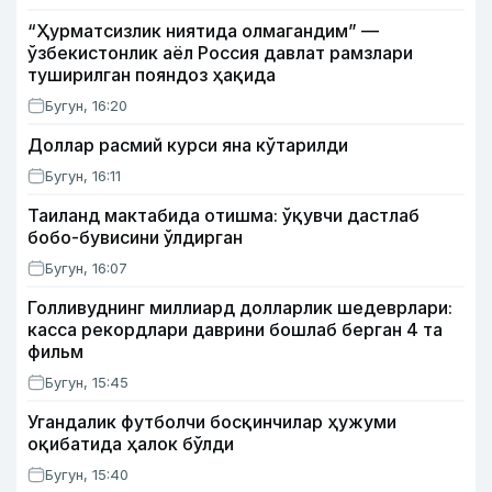
“Ҳурматсизлик ниятида олмагандим” —
ўзбекистонлик аёл Россия давлат рамзлари
туширилган пояндоз ҳақида
Бугун, 16:20
Доллар расмий курси яна кўтарилди
Бугун, 16:11
Таиланд мактабида отишма: ўқувчи дастлаб
бобо-бувисини ўлдирган
Бугун, 16:07
Голливуднинг миллиард долларлик шедеврлари:
касса рекордлари даврини бошлаб берган 4 та
фильм
Бугун, 15:45
Угандалик футболчи босқинчилар ҳужуми
оқибатида ҳалок бўлди
Бугун, 15:40