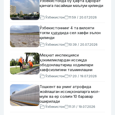
Ўзбекистонда бу ҳафта ҳарорат
қанчага пасайиши маълум қилинди
Ўзбекистон
11:59 / 20.07.2026
Ўзбекистоннинг 4 та вилояти
тоғли ҳудудида сел хавфи эълон
қилинди
Ўзбекистон
10:39 / 20.07.2026
Меҳнат инспекцияси
ҳокимликлардан иссиқда
ободонлаштириш ходимлари
хавфсизлигини таъминлашни
сўради
Ўзбекистон
17:20 / 19.07.2026
Тошкент ва унинг атрофида
жойлашган иссиқхоналарга мол-
мулк ва ер солиғи 10 баравар
оширилади
Ўзбекистон
11:31 / 19.07.2026