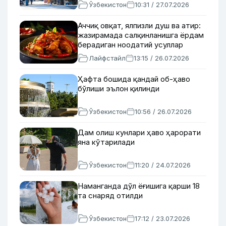
Ўзбекистон
10:31 / 27.07.2026
Аччиқ овқат, ялпизли душ ва атир:
жазирамада салқинланишга ёрдам
берадиган ноодатий усуллар
Лайфстайл
13:15 / 26.07.2026
Ҳафта бошида қандай об-ҳаво
бўлиши эълон қилинди
Ўзбекистон
10:56 / 26.07.2026
Дам олиш кунлари ҳаво ҳарорати
яна кўтарилади
Ўзбекистон
11:20 / 24.07.2026
Наманганда дўл ёғишига қарши 18
та снаряд отилди
Ўзбекистон
17:12 / 23.07.2026