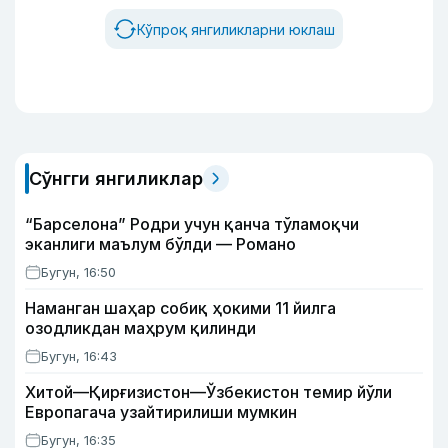
Кўпроқ янгиликларни юклаш
Сўнгги янгиликлар
“Барселона” Родри учун қанча тўламоқчи
эканлиги маълум бўлди — Романо
Бугун, 16:50
Наманган шаҳар собиқ ҳокими 11 йилга
озодликдан маҳрум қилинди
Бугун, 16:43
Хитой—Қирғизистон—Ўзбекистон темир йўли
Европагача узайтирилиши мумкин
Бугун, 16:35