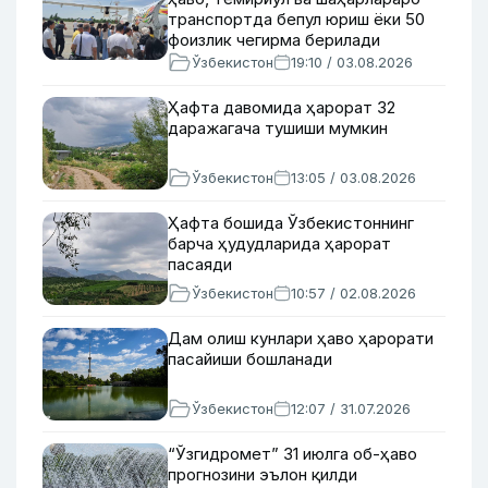
транспортда бепул юриш ёки 50
фоизлик чегирма берилади
Ўзбекистон
19:10 / 03.08.2026
Ҳафта давомида ҳарорат 32
даражагача тушиши мумкин
Ўзбекистон
13:05 / 03.08.2026
Ҳафта бошида Ўзбекистоннинг
барча ҳудудларида ҳарорат
пасаяди
Ўзбекистон
10:57 / 02.08.2026
Дам олиш кунлари ҳаво ҳарорати
пасайиши бошланади
Ўзбекистон
12:07 / 31.07.2026
“Ўзгидромет” 31 июлга об-ҳаво
прогнозини эълон қилди