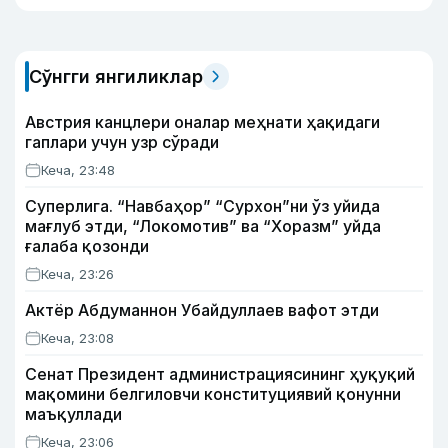
Сўнгги янгиликлар
Австрия канцлери оналар меҳнати ҳақидаги
гаплари учун узр сўради
Кеча, 23:48
Суперлига. “Навбаҳор” “Сурхон”ни ўз уйида
мағлуб этди, “Локомотив” ва “Хоразм” уйда
ғалаба қозонди
Кеча, 23:26
Актёр Абду­маннон Убайдуллаев вафот этди
Кеча, 23:08
Сенат Президент администрациясининг ҳуқуқий
мақомини белгиловчи конституциявий қонунни
маъқуллади
Кеча, 23:06