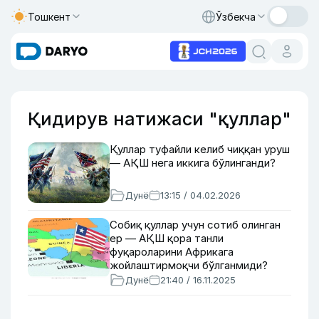
Тошкент
Ўзбекча
Қидирув натижаси "қуллар"
Қуллар туфайли келиб чиққан уруш
— АҚШ нега иккига бўлинганди?
Дунё
13:15 / 04.02.2026
Собиқ қуллар учун сотиб олинган
ер — АҚШ қора танли
фуқароларини Африкага
жойлаштирмоқчи бўлганмиди?
Дунё
21:40 / 16.11.2025