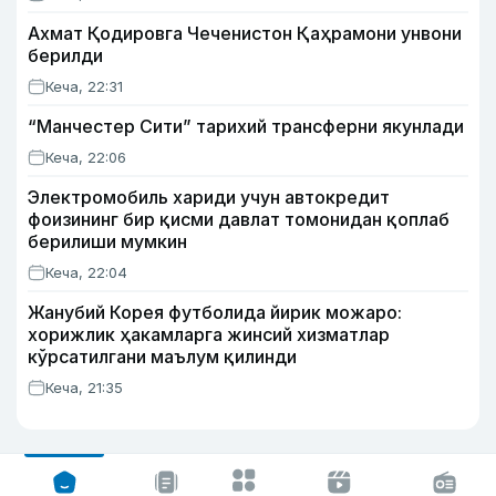
Ахмат Қодировга Чеченистон Қаҳрамони унвони
берилди
Кеча, 22:31
“Манчестер Сити” тарихий трансферни якунлади
Кеча, 22:06
Электромобиль хариди учун автокредит
фоизининг бир қисми давлат томонидан қоплаб
берилиши мумкин
Кеча, 22:04
Жанубий Корея футболида йирик можаро:
хорижлик ҳакамларга жинсий хизматлар
кўрсатилгани маълум қилинди
Кеча, 21:35