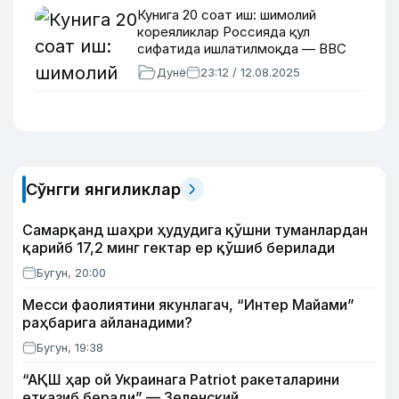
Кунига 20 соат иш: шимолий
кореяликлар Россияда қул
сифатида ишлатилмоқда — BBC
Дунё
23:12 / 12.08.2025
Сўнгги янгиликлар
Самарқанд шаҳри ҳудудига қўшни туманлардан
қарийб 17,2 минг гектар ер қўшиб берилади
Бугун, 20:00
Месси фаолиятини якунлагач, “Интер Майами”
раҳбарига айланадими?
Бугун, 19:38
“АҚШ ҳар ой Украинага Patriot ракеталарини
етказиб беради” — Зеленский