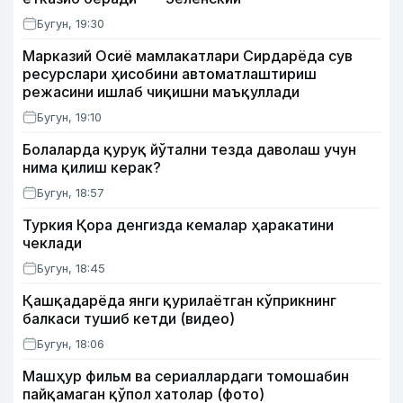
Бугун, 19:30
Марказий Осиё мамлакатлари Сирдарёда сув
ресурслари ҳисобини автоматлаштириш
режасини ишлаб чиқишни маъқуллади
Бугун, 19:10
Болаларда қуруқ йўтални тезда даволаш учун
нима қилиш керак?
Бугун, 18:57
Туркия Қора денгизда кемалар ҳаракатини
чеклади
Бугун, 18:45
Қашқадарёда янги қурилаётган кўприкнинг
балкаси тушиб кетди (видео)
Бугун, 18:06
Машҳур фильм ва сериаллардаги томошабин
пайқамаган қўпол хатолар (фото)