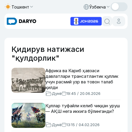
Тошкент
Ўзбекча
Қидирув натижаси
"қулдорлик"
Африка ва Кариб ҳавзаси
давлатлари трансатлантик қуллик
учун расмий узр ва товон талаб
қилди
Дунё
19:45 / 20.06.2026
Қуллар туфайли келиб чиққан уруш
— АҚШ нега иккига бўлинганди?
Дунё
13:15 / 04.02.2026