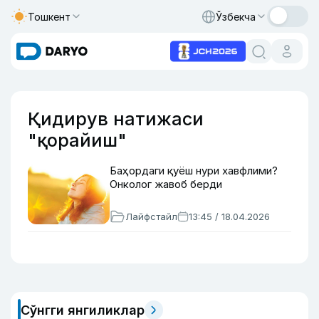
Тошкент
Ўзбекча
Қидирув натижаси
"қорайиш"
Баҳордаги қуёш нури хавфлими?
Онколог жавоб берди
Лайфстайл
13:45 / 18.04.2026
Сўнгги янгиликлар