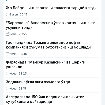
Жо Байденнинг саратони танасига тарқаб кетди
Бугун, 00:15
“Барселона” Алваресни қўлга киритишнинг янги
усулини топди
Кеча, 23:55
Гренландияда Трампга алоқадор нефть
компанияси ҳукумат рухсатисиз иш бошлади
Кеча, 23:45
Фарғонада “Мансур Казанский” ва шериги
ушланди
Кеча, 23:25
Зиданнинг ўғли янги жамоага ўтди
Кеча, 23:15
Австралияда 150 йил олдин олинган китоб
кутубхонага қайтарилди