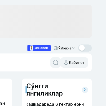
Ўзбекча
Кабинет
Сўнгги
янгиликлар
ан
Қашқадарёда 6 гектар ерни