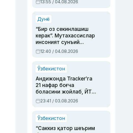
13:55 / 04.08.2026
устаси Римма
Аҳмедованинг
синовларга тўла ҳаёти
Дунё
“Бир оз секинлашиш
керак”. Мутахассислар
инсоният сунъий
интеллектни бошқара
12:40 / 04.08.2026
олмай қолишидан
хавотир билдирди
Ўзбекистон
Андижонда Tracker’га
21 нафар боғча
боласини жойлаб, ЙТҲ
содир этган аёлга суд
23:41 / 03.08.2026
ҳукми ўқилди
Ўзбекистон
“Саккиз қатор шеърим