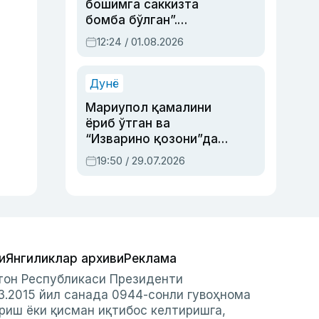
бошимга саккизта
бомба бўлган”.
Абдулла Ориповни
12:24 / 01.08.2026
сиёсий айбловлардан
асраб қолган воқеа
Дунё
Мариупол қамалини
ёриб ўтган ва
“Изварино қозони”дан
чиққан қаҳрамон —
19:50 / 29.07.2026
Украина армияси бош
қўмондони Драпатий
ҳақида
и
Янгиликлар архиви
Реклама
стон Республикаси Президенти
3.2015 йил санада 0944-сонли гувоҳнома
риш ёки қисман иқтибос келтиришга,