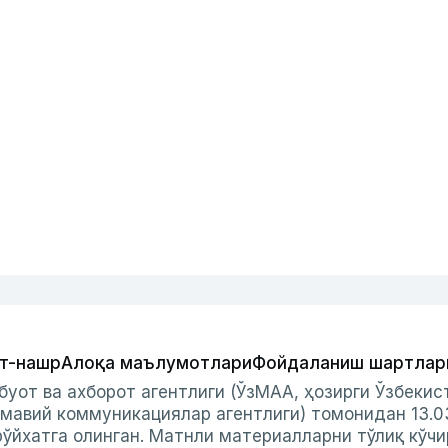
т-нашр
Алоқа маълумотлари
Фойдаланиш шартлар
буот ва ахборот агентлиги (ЎзМАА, ҳозирги Ўзбеки
мавий коммуникациялар агентлиги) томонидан 13.0
ўйхатга олинган. Матнли материалларни тўлиқ кўчи