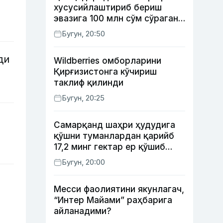
хусусийлаштириб бериш
эвазига 100 млн сўм сўраган
шахс ушланди
Бугун, 20:50
ди
Wildberries омборларини
Қирғизистонга кўчириш
таклиф қилинди
Бугун, 20:25
Самарқанд шаҳри ҳудудига
қўшни туманлардан қарийб
17,2 минг гектар ер қўшиб
берилади
Бугун, 20:00
Месси фаолиятини якунлагач,
“Интер Майами” раҳбарига
айланадими?