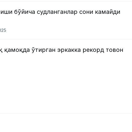
 иши бўйича судланганлар сони камайди
2025
қ қамоқда ўтирган эркакка рекорд товон