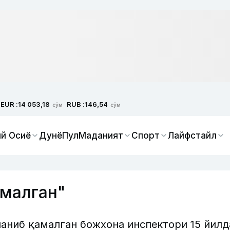
EUR :
RUB :
14 053,18
146,54
сўм
сўм
й Осиё
Дунё
Пул
Маданият
Спорт
Лайфстайл
малган"
аниб қамалган божхона инспектори 15 йилд