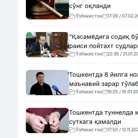
сўнг оқланди
Ўзбекистон
17:39 / 07.02.
“Қасамёдига содиқ бў
раиси пойтахт судлар
Ўзбекистон
22:36 / 21.01.2
Тошкентда 8 йилга но
маънавий зарар тўла
Ўзбекистон
19:25 / 10.01.2
Тошкентда туннелда к
суткага қамалди
Ўзбекистон
17:50 / 12.11.20