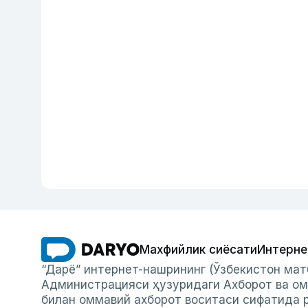
Махфийлик сиёсати
Интерне
“Дарё” интернет-нашрининг (Ўзбекистон мат
Администрацияси ҳузуридаги Ахборот ва ом
билан оммавий ахборот воситаси сифатида р