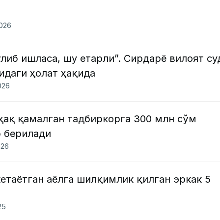
2026
либ ишласа, шу етарли”. Сирдарё вилоят су
идаги ҳолат ҳақида
026
ҳақ қамалган тадбиркорга 300 млн сўм
б берилади
026
етаётган аёлга шилқимлик қилган эркак 5
25