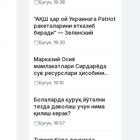
Бугун, 19:38
“АҚШ ҳар ой Украинага Patriot
ракеталарини етказиб
беради” — Зеленский
Бугун, 19:30
Марказий Осиё
мамлакатлари Сирдарёда
сув ресурслари ҳисобини
автоматлаштириш режасини
Бугун, 19:10
ишлаб чиқишни маъқуллади
Болаларда қуруқ йўтални
тезда даволаш учун нима
қилиш керак?
Бугун, 18:57