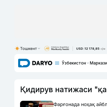
Тошкент
USD :
12 178,85
сўм
Ўзбекистон
Маркази
Қидирув натижаси "қа
Фарғонада ноҳақ айбл