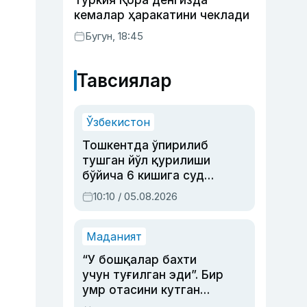
Туркия Қора денгизда
кемалар ҳаракатини чеклади
Бугун, 18:45
Тавсиялар
Ўзбекистон
Тошкентда ўпирилиб
тушган йўл қурилиши
бўйича 6 кишига суд
ҳукми ўқилди
10:10 / 05.08.2026
Маданият
“У бошқалар бахти
учун туғилган эди”. Бир
умр отасини кутган
актриса ва дубльяж