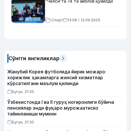
“Челси”га 74 та айблов қўйилди
Спорт
13:08 / 12.09.2025
Сўнгги янгиликлар
Жанубий Корея футболида йирик можаро:
хорижлик ҳакамларга жинсий хизматлар
кўрсатилгани маълум қилинди
Бугун, 21:35
Ўзбекистонда I ва II гуруҳ ногиронлиги бўйича
пенсиялар энди фуқаро мурожаатисиз
тайинланиши мумкин
Бугун, 21:30