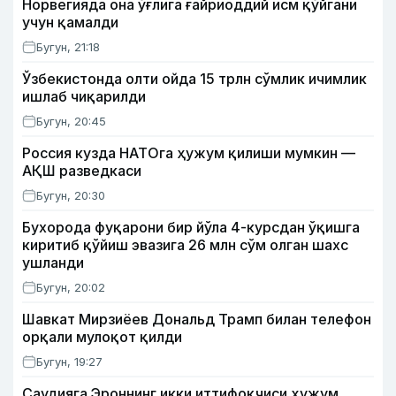
Норвегияда она ўғлига ғайриоддий исм қўйгани
учун қамалди
Бугун, 21:18
Ўзбекистонда олти ойда 15 трлн сўмлик ичимлик
ишлаб чиқарилди
Бугун, 20:45
Россия кузда НАТОга ҳужум қилиши мумкин —
АҚШ разведкаси
Бугун, 20:30
Бухорода фуқарони бир йўла 4-курсдан ўқишга
киритиб қўйиш эвазига 26 млн сўм олган шахс
ушланди
Бугун, 20:02
Шавкат Мирзиёев Дональд Трамп билан телефон
орқали мулоқот қилди
Бугун, 19:27
Саудияга Эроннинг икки иттифоқчиси ҳужум