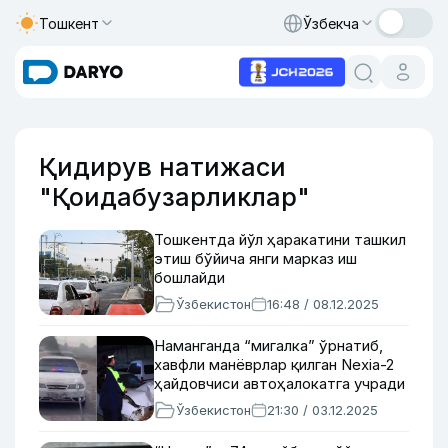
Тошкент
Ўзбекча
Қидирув натижаси
"Қоидабузарликлар"
Тошкентда йўл ҳаракатини ташкил
этиш бўйича янги марказ иш
бошлайди
Ўзбекистон
16:48 / 08.12.2025
Наманганда “мигалка” ўрнатиб,
хавфли манёврлар қилган Nexia-2
ҳайдовчиси автоҳалокатга учради
Ўзбекистон
21:30 / 03.12.2025