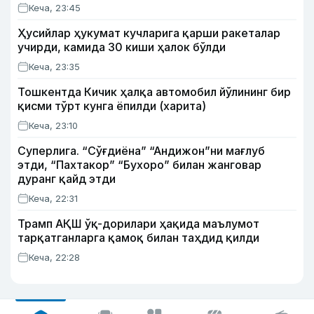
Кеча, 23:45
Ҳусийлар ҳукумат кучларига қарши ракеталар
учирди, камида 30 киши ҳалок бўлди
Кеча, 23:35
Тошкентда Кичик ҳалқа автомобил йўлининг бир
қисми тўрт кунга ёпилди (харита)
Кеча, 23:10
Суперлига. “Сўғдиёна” “Андижон”ни мағлуб
этди, “Пахтакор” “Бухоро” билан жанговар
дуранг қайд этди
Кеча, 22:31
Трамп АҚШ ўқ-дорилари ҳақида маълумот
тарқатганларга қамоқ билан таҳдид қилди
Кеча, 22:28