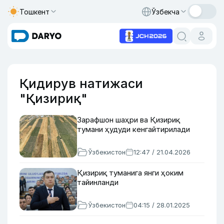
Тошкент
Ўзбекча
Қидирув натижаси
"Қизириқ"
Зарафшон шаҳри ва Қизириқ
тумани ҳудуди кенгайтирилади
Ўзбекистон
12:47 / 21.04.2026
Қизириқ туманига янги ҳоким
тайинланди
Ўзбекистон
04:15 / 28.01.2025