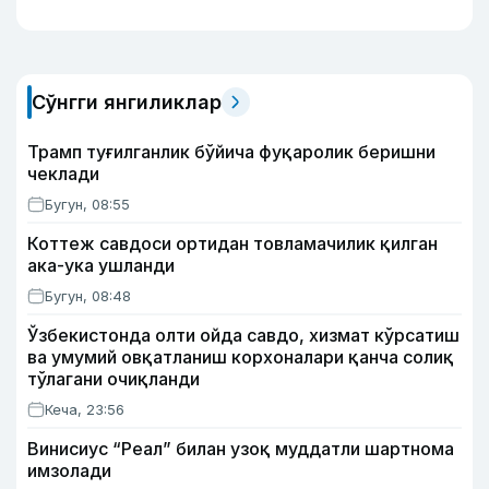
Сўнгги янгиликлар
Трамп туғилганлик бўйича фуқаролик беришни
чеклади
Бугун, 08:55
Коттеж савдоси ортидан товламачилик қилган
ака-ука ушланди
Бугун, 08:48
Ўзбекистонда олти ойда савдо, хизмат кўрсатиш
ва умумий овқатланиш корхоналари қанча солиқ
тўлагани очиқланди
Кеча, 23:56
Винисиус “Реал” билан узоқ муддатли шартнома
имзолади