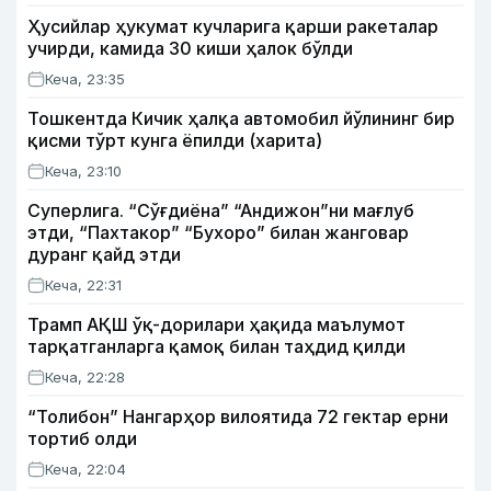
Ҳусийлар ҳукумат кучларига қарши ракеталар
учирди, камида 30 киши ҳалок бўлди
Кеча, 23:35
Тошкентда Кичик ҳалқа автомобил йўлининг бир
қисми тўрт кунга ёпилди (харита)
Кеча, 23:10
Суперлига. “Сўғдиёна” “Андижон”ни мағлуб
этди, “Пахтакор” “Бухоро” билан жанговар
дуранг қайд этди
Кеча, 22:31
Трамп АҚШ ўқ-дорилари ҳақида маълумот
тарқатганларга қамоқ билан таҳдид қилди
Кеча, 22:28
“Толибон” Нангарҳор вилоятида 72 гектар ерни
тортиб олди
Кеча, 22:04