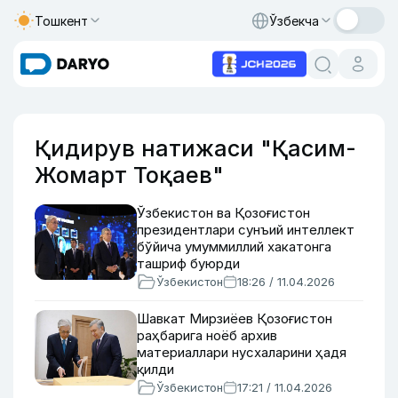
Тошкент
Ўзбекча
Қидирув натижаси "Қасим-
Жомарт Тоқаев"
Ўзбекистон ва Қозоғистон
президентлари сунъий интеллект
бўйича умуммиллий хакатонга
ташриф буюрди
Ўзбекистон
18:26 / 11.04.2026
Шавкат Мирзиёев Қозоғистон
раҳбарига ноёб архив
материаллари нусхаларини ҳадя
қилди
Ўзбекистон
17:21 / 11.04.2026