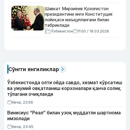
Шавкат Мирзиёев Қозоғистон
президентини янги Конституция
лойиҳаси маъқуллангани билан
табриклади
Ўзбекистон
11:00 / 16.03.2026
Сўнгги янгиликлар
Ўзбекистонда олти ойда савдо, хизмат кўрсатиш
ва умумий овқатланиш корхоналари қанча солиқ
тўлагани очиқланди
Кеча, 23:56
Винисиус “Реал” билан узоқ муддатли шартнома
имзолади
Кеча, 23:45