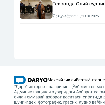
Теҳронда Олий судни
Дунё
23:35 / 18.01.2025
Махфийлик сиёсати
Интерне
“Дарё” интернет-нашрининг (Ўзбекистон мат
Администрацияси ҳузуридаги Ахборот ва ом
билан оммавий ахборот воситаси сифатида р
шунингдек, фотографик, график, аудио ва/ёк