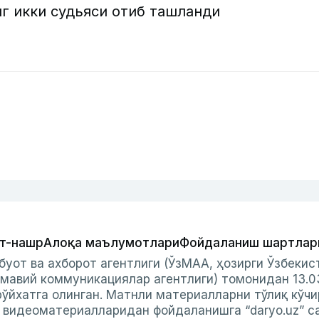
нг икки судьяси отиб ташланди
т-нашр
Алоқа маълумотлари
Фойдаланиш шартлар
буот ва ахборот агентлиги (ЎзМАА, ҳозирги Ўзбеки
мавий коммуникациялар агентлиги) томонидан 13.0
ўйхатга олинган. Матнли материалларни тўлиқ кўчи
и видеоматериалларидан фойдаланишга “daryo.uz” с