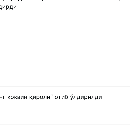
лдирди
нг кокаин қироли” отиб ўлдирилди