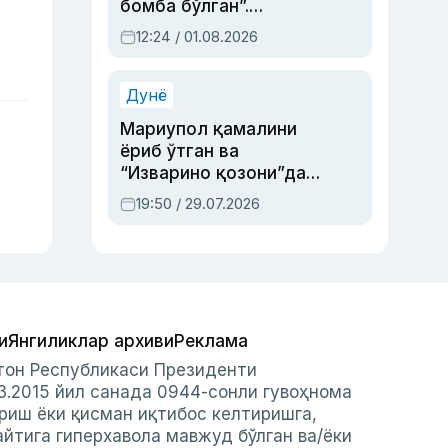
бомба бўлган”.
Абдулла Ориповни
12:24 / 01.08.2026
сиёсий айбловлардан
асраб қолган воқеа
Дунё
Мариупол қамалини
ёриб ўтган ва
“Изварино қозони”дан
чиққан қаҳрамон —
19:50 / 29.07.2026
Украина армияси бош
қўмондони Драпатий
ҳақида
и
Янгиликлар архиви
Реклама
стон Республикаси Президенти
3.2015 йил санада 0944-сонли гувоҳнома
риш ёки қисман иқтибос келтиришга,
айтига гиперхавола мавжуд бўлган ва/ёки