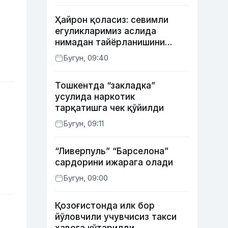
Ҳайрон қоласиз: севимли
егуликларимиз аслида
нимадан тайёрланишини
биласизми?
Бугун, 09:40
Тошкентда “закладка”
усулида наркотик
тарқатишга чек қўйилди
Бугун, 09:11
“Ливерпуль” “Барселона”
сардорини ижарага олади
Бугун, 09:00
Қозоғистонда илк бор
йўловчили учувчисиз такси