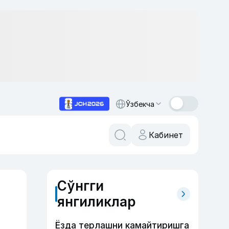
Ўзбекча
Кабинет
Сўнгги
янгиликлар
Ёзда терлашни камайтиришга