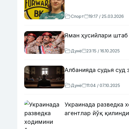
Спорт
19:17 / 25.03.2026
Яман ҳусийлари штаб
Дунё
23:15 / 16.10.2025
Албанияда судья суд 
Дунё
11:04 / 07.10.2025
Украинада разведка 
агентлар йўқ қилинд