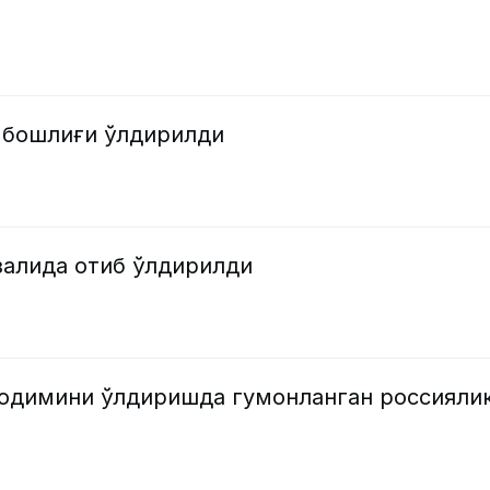
 бошлиғи ўлдирилди
залида отиб ўлдирилди
ходимини ўлдиришда гумонланган россияли
и