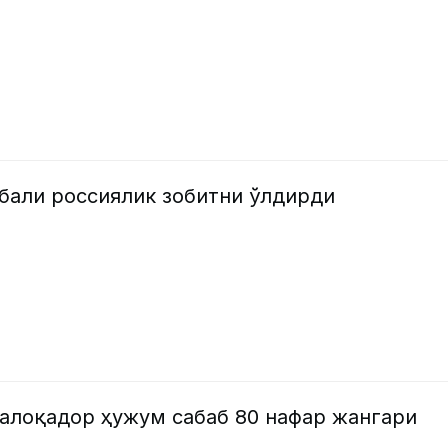
бали россиялик зобитни ўлдирди
 алоқадор ҳужум сабаб 80 нафар жангари