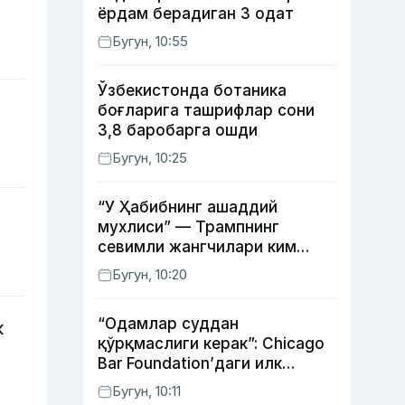
ёрдам берадиган 3 одат
Бугун, 10:55
Ўзбекистонда ботаника
боғларига ташрифлар сони
3,8 баробарга ошди
Бугун, 10:25
“У Ҳабибнинг ашаддий
мухлиси” — Трампнинг
севимли жангчилари ким
экани айтилди
Бугун, 10:20
“Одамлар суддан
к
қўрқмаслиги керак”: Chicago
Bar Foundation’даги илк
ўзбекистонлик Гўзал
Бугун, 10:11
Абдуахатова