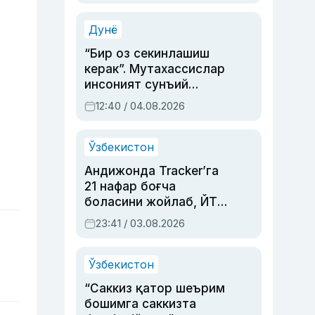
Аҳмедованинг
синовларга тўла ҳаёти
Дунё
“Бир оз секинлашиш
керак”. Мутахассислар
инсоният сунъий
интеллектни бошқара
12:40 / 04.08.2026
олмай қолишидан
хавотир билдирди
Ўзбекистон
Андижонда Tracker’га
21 нафар боғча
боласини жойлаб, ЙТҲ
содир этган аёлга суд
23:41 / 03.08.2026
ҳукми ўқилди
Ўзбекистон
“Саккиз қатор шеърим
бошимга саккизта