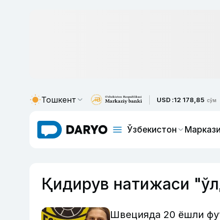
Тошкент
USD :
12 178,85
сўм
Ўзбекистон
Маркази
Қидирув натижаси "ў
Швецияда 20 ёшли фу