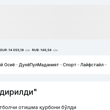
EUR :
RUB :
14 053,18
146,54
сўм
сўм
й Осиё
Дунё
Пул
Маданият
Спорт
Лайфстайл
лдирилди"
тболчи отишма қурбони бўлди