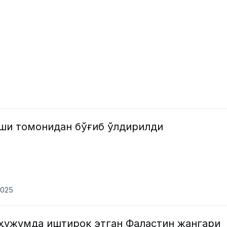
иши томонидан бўғиб ўлдирилди
2025
 ҳужумда иштирок этган Фаластин жангари