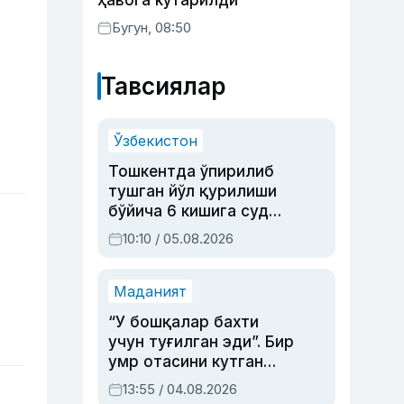
ҳавога кўтарилди
Бугун, 08:50
Тавсиялар
Ўзбекистон
Тошкентда ўпирилиб
тушган йўл қурилиши
бўйича 6 кишига суд
ҳукми ўқилди
10:10 / 05.08.2026
Маданият
“У бошқалар бахти
учун туғилган эди”. Бир
умр отасини кутган
актриса ва дубльяж
13:55 / 04.08.2026
устаси Римма