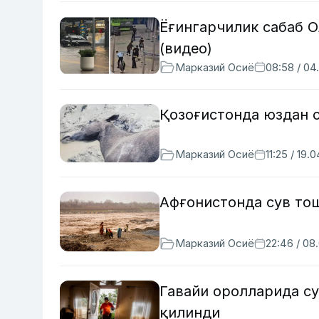
Ёғингарчилик сабаб 
(видео)
Марказий Осиё
08:58 / 04
Қозоғистонда юздан о
Марказий Осиё
11:25 / 19.
Афғонистонда сув тош
Марказий Осиё
22:46 / 08
Гавайи оролларида су
қилинди