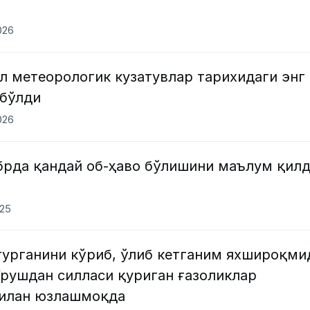
026
л метеорологик кузатувлар тарихидаги энг
 бўлди
026
абрда қандай об-ҳаво бўлишини маълум қил
025
турганини кўриб, ўлиб кетганим яхшироқми
Урушдан силласи қуриган ғазоликлар
билан юзлашмоқда