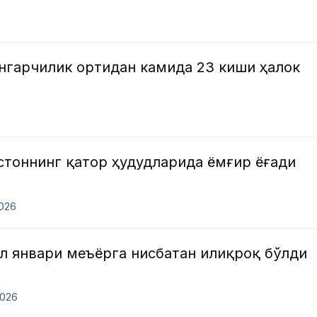
нгарчилик ортидан камида 23 киши ҳалок
стоннинг қатор ҳудудларида ёмғир ёғади
2026
л январи меъёрга нисбатан илиқроқ бўлди
2026