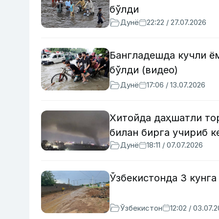
бўлди
Дунё
22:22 / 27.07.2026
Бангладешда кучли ём
бўлди (видео)
Дунё
17:06 / 13.07.2026
Хитойда даҳшатли то
билан бирга учириб к
Дунё
18:11 / 07.07.2026
Ўзбекистонда 3 кунга
Ўзбекистон
12:02 / 03.07.