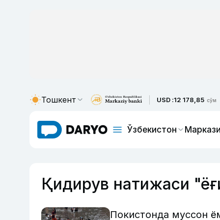
Тошкент
USD :
12 178,85
сўм
Ўзбекистон
Маркази
Қидирув натижаси "ёғ
Покистонда муссон ём