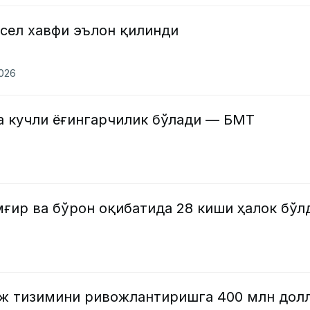
 сел хавфи эълон қилинди
2026
а кучли ёғингарчилик бўлади — БМТ
ғир ва бўрон оқибатида 28 киши ҳалок бўл
ж тизимини ривожлантиришга 400 млн дол