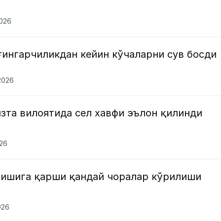
2026
ғингарчиликдан кейин кўчаларни сув босди
2026
зта вилоятида сел хавфи эълон қилинди
026
нишига қарши қандай чоралар кўрилиши
026