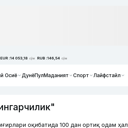
EUR :
RUB :
14 053,18
146,54
сўм
сўм
й Осиё
Дунё
Пул
Маданият
Спорт
Лайфстайл
ингарчилик"
ғирлари оқибатида 100 дан ортиқ одам ҳал