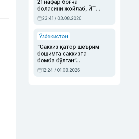
21 нафар боғча
боласини жойлаб, ЙТҲ
содир этган аёлга суд
23:41 / 03.08.2026
ҳукми ўқилди
Ўзбекистон
“Саккиз қатор шеърим
бошимга саккизта
бомба бўлган”.
Абдулла Ориповни
12:24 / 01.08.2026
сиёсий айбловлардан
асраб қолган воқеа