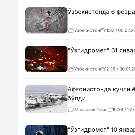
Ўзбекистонда 6 февр
Ўзбекистон
11:32 / 05.02.
“Ўзгидромет” 31 янв
Ўзбекистон
12:38 / 30.01.
Афғонистонда кучли ё
бўлди
Марказий Осиё
19:36 / 22.
“Ўзгидромет” 10 янва