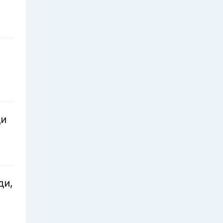
ди
ди,