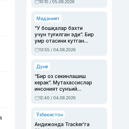
10:10 / 05.08.2026
Маданият
“У бошқалар бахти
учун туғилган эди”. Бир
умр отасини кутган
актриса ва дубльяж
13:55 / 04.08.2026
устаси Римма
Аҳмедованинг
синовларга тўла ҳаёти
Дунё
“Бир оз секинлашиш
керак”. Мутахассислар
инсоният сунъий
интеллектни бошқара
12:40 / 04.08.2026
олмай қолишидан
хавотир билдирди
Ўзбекистон
я
Андижонда Tracker’га