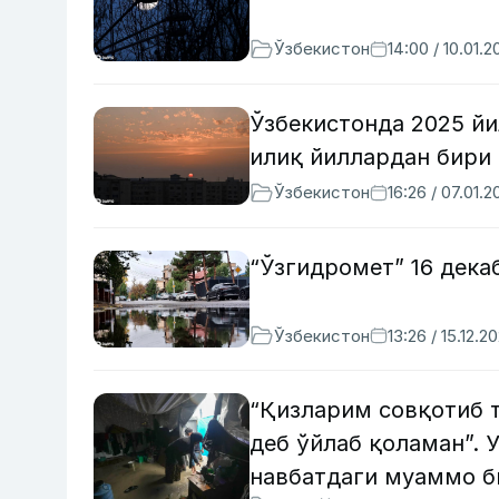
Ўзбекистон
14:00 / 10.01.2
Ўзбекистонда 2025 йи
илиқ йиллардан бири
Ўзбекистон
16:26 / 07.01.2
“Ўзгидромет” 16 дек
Ўзбекистон
13:26 / 15.12.2
“Қизларим совқотиб 
деб ўйлаб қоламан”. 
навбатдаги муаммо 