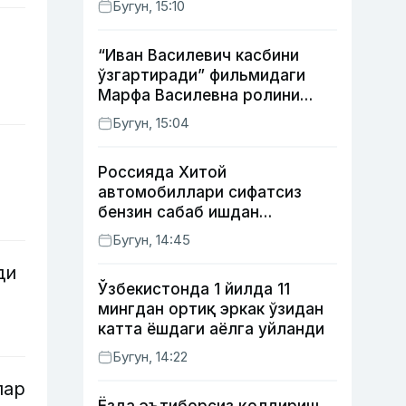
Бугун, 15:10
мумкин
“Иван Василевич касбини
ўзгартиради” фильмидаги
Марфа Василевна ролини
ижро этган актрисанинг
Бугун, 15:04
тақдири қандай кечди?
Россияда Хитой
автомобиллари сифатсиз
бензин сабаб ишдан
чиқмоқда
Бугун, 14:45
ди
Ўзбекистонда 1 йилда 11
мингдан ортиқ эркак ўзидан
катта ёшдаги аёлга уйланди
Бугун, 14:22
лар