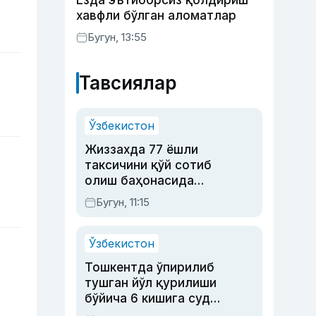
Ёзда эътиборсиз қолдириш
хавфли бўлган аломатлар
Бугун, 13:55
Тавсиялар
Ўзбекистон
Жиззахда 77 ёшли
таксичини қўй сотиб
олиш баҳонасида
яйловга олиб бориб
Бугун, 11:15
ўлдирган йигит 20
йилга қамалди
Ўзбекистон
Тошкентда ўпирилиб
тушган йўл қурилиши
бўйича 6 кишига суд
ҳукми ўқилди