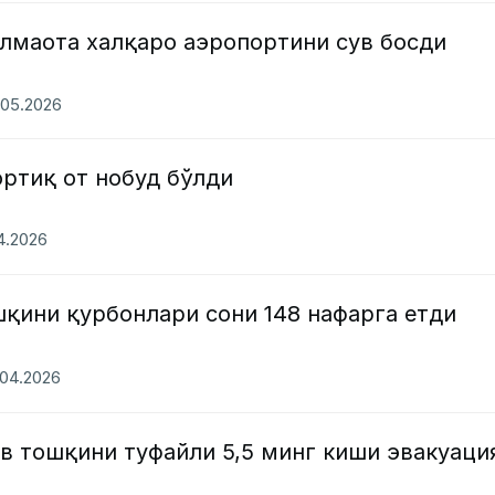
Олмаота халқаро аэропортини сув босди
.05.2026
ртиқ от нобуд бўлди
04.2026
қини қурбонлари сони 148 нафарга етди
.04.2026
в тошқини туфайли 5,5 минг киши эвакуаци