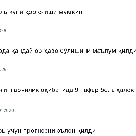
аль куни қор ёғиши мумкин
2026
арда қандай об-ҳаво бўлишини маълум қилд
2026
ғингарчилик оқибатида 9 нафар бола ҳалок
01.2026
рь учун прогнозни эълон қилди