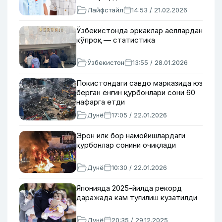
Лайфстайл
14:53 / 21.02.2026
Ўзбекистонда эркаклар аёллардан
кўпроқ — статистика
Ўзбекистон
13:55 / 28.01.2026
Покистондаги савдо марказида юз
берган ёнғин қурбонлари сони 60
нафарга етди
Дунё
17:05 / 22.01.2026
Эрон илк бор намойишлардаги
қурбонлар сонини очиқлади
Дунё
10:30 / 22.01.2026
Японияда 2025-йилда рекорд
даражада кам туғилиш кузатилди
Дунё
20:35 / 29.12.2025