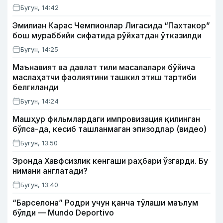
Бугун, 14:42
Эмилиан Карас Чемпионлар Лигасида “Пахтакор”
бош мураббийи сифатида рўйхатдан ўтказилди
Бугун, 14:25
Маънавият ва давлат тили масалалари бўйича
маслаҳатчи фаолиятини ташкил этиш тартиби
белгиланди
Бугун, 14:24
Машҳур фильмлардаги импровизация қилинган
бўлса-да, кесиб ташланмаган эпизодлар (видео)
Бугун, 13:50
Эронда Хавфсизлик кенгаши раҳбари ўзгарди. Бу
нимани англатади?
Бугун, 13:40
“Барселона” Родри учун қанча тўлаши маълум
бўлди — Mundo Deportivo