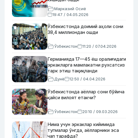
Марказий Осиё
19:47 / 04.05.2026
Ўзбекистонда доимий аҳоли сони
38,4 миллиондан ошди
Ўзбекистон
11:20 / 07.04.2026
Германияда 17—45 ёш оралиғидаги
эркакларга мамлакатни рухсатсиз
тарк этиш тақиқланди
Дунё
12:50 / 04.04.2026
Ўзбекистонда аёллар сони бўйича
қайси вилоят етакчи?
Ўзбекистон
20:10 / 09.03.2026
Нима учун эркаклар кийимида
тугмалар ўнгда, аёлларники эса
чап тарафда?