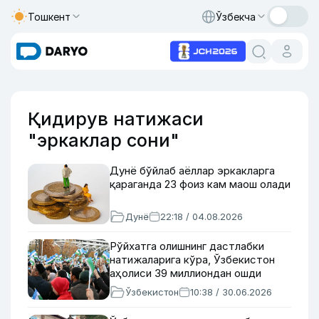
Тошкент
Ўзбекча
Қидирув натижаси
"эркаклар сони"
Дунё бўйлаб аёллар эркакларга
қараганда 23 фоиз кам маош олади
Дунё
22:18 / 04.08.2026
Рўйхатга олишнинг дастлабки
натижаларига кўра, Ўзбекистон
аҳолиси 39 миллиондан ошди
Ўзбекистон
10:38 / 30.06.2026