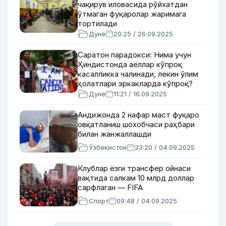
чақирув иловасида рўйхатдан
ўтмаган фуқаролар жаримага
тортилади
Дунё
20:25 / 26.09.2025
Саратон парадокси: Нима учун
Ҳиндистонда аёллар кўпроқ
касалликка чалинади, лекин ўлим
ҳолатлари эркакларда кўпроқ?
Дунё
11:21 / 16.09.2025
Андижонда 2 нафар маст фуқаро
овқатланиш шохобчаси раҳбари
билан жанжаллашди
Ўзбекистон
23:20 / 04.09.2025
Клублар ёзги трансфер ойнаси
вақтида салкам 10 млрд доллар
сарфлаган — FIFA
Спорт
09:48 / 04.09.2025