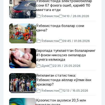
Ўзбекистонда электромобиллар
сони 67 фоизга ошиб, қарийб 110
мингтага етди
Ўзбекистон
14:10 / 26.06.2026
Ўзбекистонда болалар сони
қанча?
Ўзбекистон
09:45 / 01.06.2026
Европада туғилаётган болаларнинг
41 фоизи никоҳсиз оилаларда
дунёга келмоқда
Дунё
22:35 / 25.05.2026
Янгиланган статистика:
Ўзбекистонда аёллар кўпми ёки
эркаклар?
Ўзбекистон
12:13 / 16.05.2026
Қозоғистон аҳолиси 20,5 млн
кишидан ошди