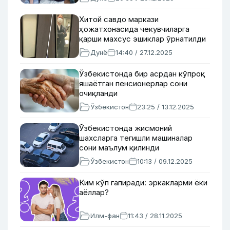
Хитой савдо маркази
ҳожатхонасида чекувчиларга
қарши махсус эшиклар ўрнатилди
Дунё
14:40 / 27.12.2025
Ўзбекистонда бир асрдан кўпроқ
яшаётган пенсионерлар сони
очиқланди
Ўзбекистон
23:25 / 13.12.2025
Ўзбекистонда жисмоний
шахсларга тегишли машиналар
сони маълум қилинди
Ўзбекистон
10:13 / 09.12.2025
Ким кўп гапиради: эркакларми ёки
аёллар?
Илм-фан
11:43 / 28.11.2025