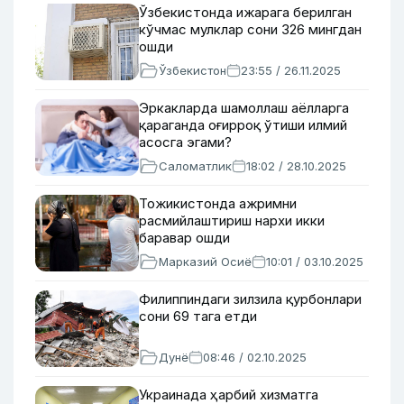
Ўзбекистонда ижарага берилган
кўчмас мулклар сони 326 мингдан
ошди
Ўзбекистон
23:55 / 26.11.2025
Эркакларда шамоллаш аёлларга
қараганда оғирроқ ўтиши илмий
асосга эгами?
Саломатлик
18:02 / 28.10.2025
Тожикистонда ажримни
расмийлаштириш нархи икки
баравар ошди
Марказий Осиё
10:01 / 03.10.2025
Филиппиндаги зилзила қурбонлари
сони 69 тага етди
Дунё
08:46 / 02.10.2025
Украинада ҳарбий хизматга