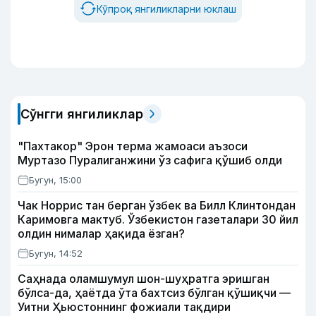
Кўпроқ янгиликларни юклаш
Сўнгги янгиликлар
"Пахтакор" Эрон терма жамоаси аъзоси
Муртазо Пуралиганжини ўз сафига қўшиб олди
Бугун, 15:00
Чак Норрис тан берган ўзбек ва Билл Клинтондан
Каримовга мактуб. Ўзбекистон газеталари 30 йил
олдин нималар ҳақида ёзган?
Бугун, 14:52
Саҳнада оламшумул шон-шуҳратга эришган
бўлса-да, ҳаётда ўта бахтсиз бўлган қўшиқчи —
Уитни Ҳьюстоннинг фожиали тақдири