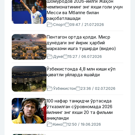
Шомуродов 2026-йилги Жаҳон
чемпионатининг энг яхши голи учун
Месси ва Мбаппе билан
рақобатлашади
Спорт
09:47 / 21.07.2026
Пентагон ортда қолди. Миср
дунёдаги энг йирик ҳарбий
марказни ишга туширди (видео)
Дунё
15:27 / 06.07.2026
Ўзбекистонда 4,8 млн киши кўп
қаватли уйларда яшайди
Ўзбекистон
23:36 / 02.07.2026
100 нафар танқидчи ўртасида
ўтказилган сўровномада 2026
йилнинг энг яхши 20 та фильми
аниқланди
Кино
12:50 / 19.06.2026