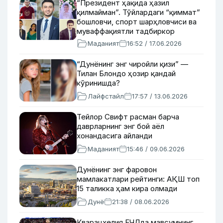
“Президент ҳақида ҳазил
қилмайман”. Тўйлардаги “қиммат”
бошловчи, спорт шарҳловчиси ва
муваффақиятли тадбиркор
Даврон Кабулов 39 ёшда (фото,
Маданият
16:52 / 17.06.2026
видео)
“Дунёнинг энг чиройли қизи” —
Тилан Блондо ҳозир қандай
кўринишда?
Лайфстайл
17:57 / 13.06.2026
Тейлор Свифт расман барча
даврларнинг энг бой аёл
хонандасига айланди
Маданият
15:46 / 09.06.2026
Дунёнинг энг фаровон
мамлакатлари рейтинги: АҚШ топ
15 таликка ҳам кира олмади
Дунё
21:38 / 08.06.2026
Кварацхелия ЕЧЛда мавсумнинг