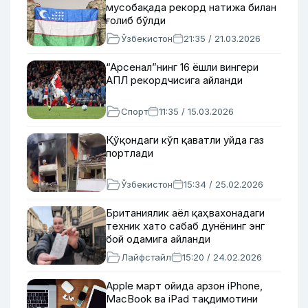
мусобақада рекорд натижа билан
ғолиб бўлди
Ўзбекистон
21:35 / 21.03.2026
“Арсенал”нинг 16 ёшли вингери
АПЛ рекордчисига айланди
Спорт
11:35 / 15.03.2026
Қўқондаги кўп қаватли уйда газ
портлади
Ўзбекистон
15:34 / 25.02.2026
Британиялик аёл қаҳвахонадаги
техник хато сабаб дунёнинг энг
бой одамига айланди
Лайфстайл
15:20 / 24.02.2026
Apple март ойида арзон iPhone,
MacBook ва iPad тақдимотини