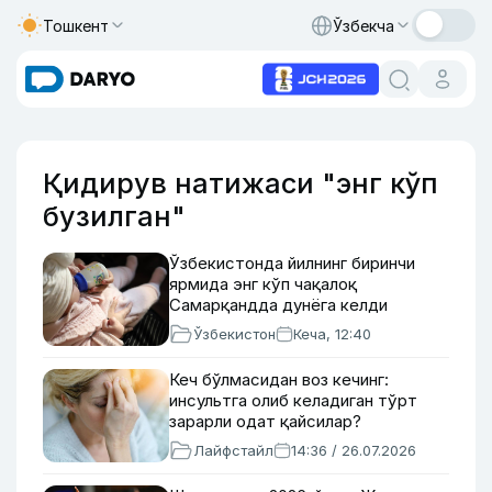
Тошкент
Ўзбекча
Қидирув натижаси "энг кўп
бузилган"
Ўзбекистонда йилнинг биринчи
ярмида энг кўп чақалоқ
Самарқандда дунёга келди
Ўзбекистон
Кеча, 12:40
Кеч бўлмасидан воз кечинг:
инсультга олиб келадиган тўрт
зарарли одат қайсилар?
Лайфстайл
14:36 / 26.07.2026