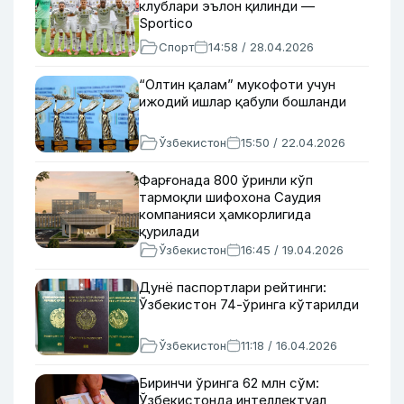
клублари эълон қилинди —
Sportico
Спорт
14:58 / 28.04.2026
“Олтин қалам” мукофоти учун
ижодий ишлар қабули бошланди
Ўзбекистон
15:50 / 22.04.2026
Фарғонада 800 ўринли кўп
тармоқли шифохона Саудия
компанияси ҳамкорлигида
қурилади
Ўзбекистон
16:45 / 19.04.2026
Дунё паспортлари рейтинги:
Ўзбекистон 74-ўринга кўтарилди
Ўзбекистон
11:18 / 16.04.2026
Биринчи ўринга 62 млн сўм:
Ўзбекистонда интеллектуал