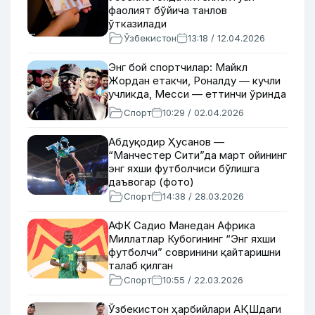
фаолият бўйича танлов
ўтказилади
Ўзбекистон
13:18 / 12.04.2026
Энг бой спортчилар: Майкл
Жордан етакчи, Роналду — кучли
учликда, Месси — еттинчи ўринда
Спорт
10:29 / 02.04.2026
Абдуқодир Ҳусанов —
“Манчестер Сити”да март ойининг
энг яхши футболчиси бўлишга
даъвогар (фото)
Спорт
14:38 / 28.03.2026
АФК Садио Манедан Африка
Миллатлар Кубогининг “Энг яхши
футболчи” совринини қайтаришни
талаб қилган
Спорт
10:55 / 22.03.2026
Ўзбекистон ҳарбийлари АҚШдаги