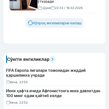
ўтказади
Дунё
22:33 / 16.02.2026
Кўпроқ янгиликларни юклаш
Сўнгги янгиликлар
FIFA Европа лигалари томонидан жиддий
қаршиликка учради
Кеча, 23:55
Икки ҳафта ичида Афғонистонга икки давлатдан
100 минг одам қайтиб келди
Кеча, 23:52