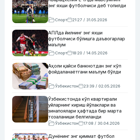
энг яхши футболчиси деб топилди
Спорт
21:27 / 31.05.2026
АПЛда йилнинг энг яхши
футболчиси бўлишга даъвогарлар
маълум
Спорт
18:20 / 14.05.2026
Аҳоли қайси банкнотдан энг кўп
фойдаланаётгани маълум бўлди
Ўзбекистон
23:39 / 02.05.2026
Ўзбекистонда кўп квартирали
уйларнинг кириш йўлаклари ва
зинапоялари ҳафтада бир марта
тозаланиши белгиланди
Ўзбекистон
17:08 / 30.04.2026
Дунёнинг энг қиммат футбол