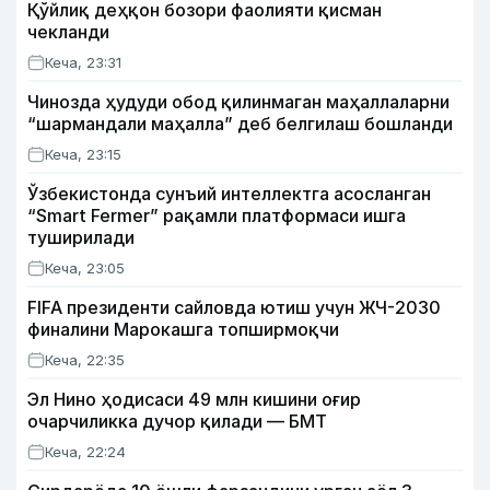
Қўйлиқ деҳқон бозори фаолияти қисман
чекланди
Кеча, 23:31
Чинозда ҳудуди обод қилинмаган маҳаллаларни
“шармандали маҳалла” деб белгилаш бошланди
Кеча, 23:15
Ўзбекистонда сунъий интеллектга асосланган
“Smart Fermer” рақамли платформаси ишга
туширилади
Кеча, 23:05
FIFA президенти сайловда ютиш учун ЖЧ-2030
финалини Марокашга топширмоқчи
Кеча, 22:35
Эл Нино ҳодисаси 49 млн кишини оғир
очарчиликка дучор қилади — БМТ
Кеча, 22:24